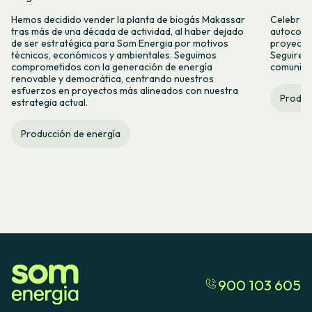
Hemos decidido vender la planta de biogás Makassar
Celebramo
tras más de una década de actividad, al haber dejado
autocons
de ser estratégica para Som Energia por motivos
proyecto
técnicos, económicos y ambientales. Seguimos
Seguirem
comprometidos con la generación de energía
comunitar
renovable y democrática, centrando nuestros
esfuerzos en proyectos más alineados con nuestra
Produc
estrategia actual.
Producción de energía
900 103 605