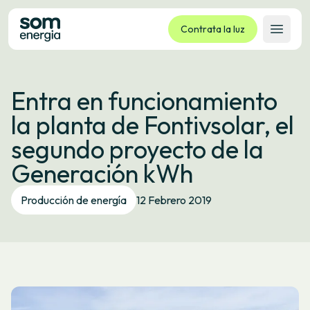
Contrata la luz
Abrir 
Tarifas
Entra en funcionamiento
Servicios
la planta de Fontivsolar, el
Empresas
segundo proyecto de la
La cooperativa
Generación kWh
Contacto
Trámites
Producción de energía
12 Febrero 2019
Oficina virtual
Idioma:
ES
CA
GL
EU