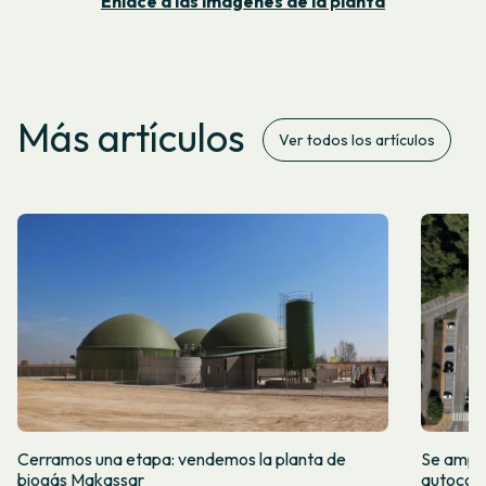
Enlace a las imágenes de la planta
Más artículos
Ver todos los artículos
Cerramos una etapa: vendemos la planta de
Se amplí
biogás Makassar
autocon