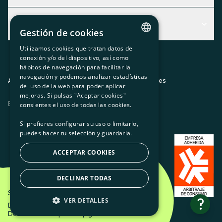
Centro de Ayuda
Actualidad
Descubre qué servicio te encaja mejor
Gestión de cookies
Actualidad
Contacto
Utilizamos cookies que tratan datos de
CATALAN
conexión y/o del dispositivo, así como
El rincón de la socia
hábitos de navegación para facilitar la
SPANISH
navegación y podemos analizar estadísticas
Prensa
Aviso legal
Política de privacidad
Política de cookies
del uso de la web para poder aplicar
GL
mejoras. Si pulsas "Aceptar cookies"
Trabaja con nosotros
ES
CA
GL
EU
BASQUE
consientes el uso de todas las cookies.
Si prefieres configurar su uso o limitarlo,
puedes hacer tu selección y guardarla.
ACCEPTAR COOKIES
DECLINAR TODAS
Som Energia SCCL - 2026
?
VER DETALLES
Diseño creativo de Etéreo Design.
Desarrollo web por Utopig Studio
BÁSICAS