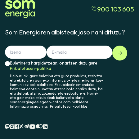
900 103 605
Som Energiaren albisteak jaso nahi dituzu?
Buletinera harpidetzean, onartzen duzu gure
Pribatutasun-politika
Helburuak: gure buletina eta gure produktu, zerbitzu
eta ekitaldien gaineko informazio- eta merkataritza-
komunikazioak bidaltzea. Eskubideak: emandako
baimena edozein unetan atzera bota ahalko duzu, bai
eta datuak atzitu, zuzendu eta ezabatu ere. Horiek
eta gainerako eskubideak baliatzeko idatzi
somenergia@delegado-datos.com helbidera.
Informazio osagarria:
Pribatutasun-politika