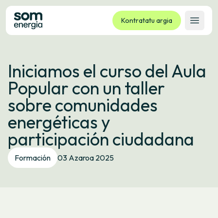
Kontratatu argia
Ireki 
Tarifak
Iniciamos el curso del Aula
Zerbitzuak
Popular con un taller
Enpresak
sobre comunidades
Kooperatiba
energéticas y
Kontaktua
participación ciudadana
Izapideak
Formación
03 Azaroa 2025
Bulego Birtuala
Hizkuntza:
EU
ES
CA
GL