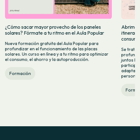
¿Cómo sacar mayor provecho de los paneles
Abrimos i
solares? Fórmate a tu ritmo en el Aula Popular
itinerar
consumo
Nueva formación gratuita del Aula Popular para
profundizar en el funcionamiento de las placas
Se trata 
solares. Un curso en línea y a tu ritmo para optimizar
profundiz
el consumo, el ahorro y la autoproducción.
juntos los
participat
adaptable
Formación
persona.
Formac