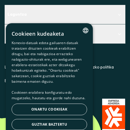
Laguntza
Centro de Ayuda
Cookieen kudeaketa
Albisteak
Aurkitu zerbitzurik egokiena zuretzat
Konexio-datuak edota gailuaren datuak
Albisteak
CATALAN
Contacto
tratatzen dituzten cookieak erabiltzen
ditugu, bai eta nabigazioa errazteko
SPANISH
Bazkideen txokoa
nabigazio-ohiturak ere, eta webgunearen
erabilera-estatistikak azter ditzakegu
GL
Prentsa
Lege-oharra
Pribatutasun-politika
Cookieei buruzko politika
hobekuntzak egiteko. "Onartu cookieak"
BASQUE
sakatzean, cookie guztiak erabiltzeko
Gurekin lan egin
ES
CA
GL
EU
baimena ematen diguzu.
Cookieen erabilera konfiguratu edo
mugatzeko, hautatu eta gorde nahi duzuna.
ONARTU COOKIEAK
GUZTIAK BAZTERTU