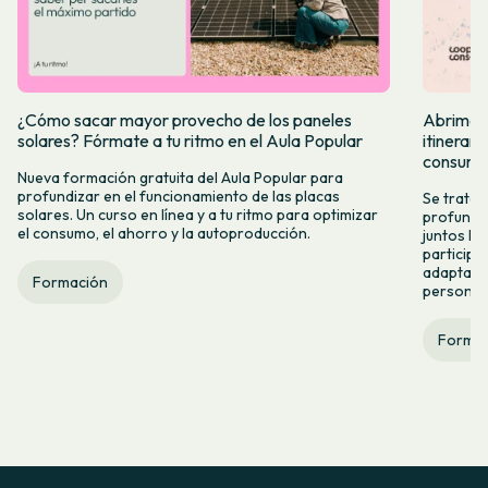
¿Cómo sacar mayor provecho de los paneles
Abrimos i
solares? Fórmate a tu ritmo en el Aula Popular
itinerar
consumo
Nueva formación gratuita del Aula Popular para
profundizar en el funcionamiento de las placas
Se trata 
solares. Un curso en línea y a tu ritmo para optimizar
profundiz
el consumo, el ahorro y la autoproducción.
juntos los
participat
adaptable
Formación
persona.
Formac