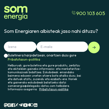
900 103 605
Som Energiaren albisteak jaso nahi dituzu?
Buletinera harpidetzean, onartzen duzu gure
Pribatutasun-politika
Helburuak: gure buletina eta gure produktu, zerbitzu
eta ekitaldien gaineko informazio- eta merkataritza-
komunikazioak bidaltzea. Eskubideak: emandako
baimena edozein unetan atzera bota ahalko duzu, bai
eta datuak atzitu, zuzendu eta ezabatu ere. Horiek
eta gainerako eskubideak baliatzeko idatzi
somenergia@delegado-datos.com helbidera.
Informazio osagarria:
Pribatutasun-politika