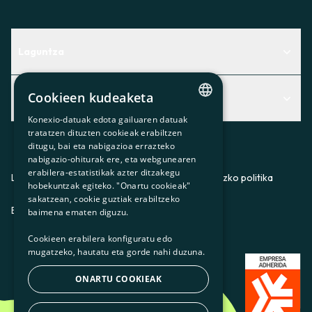
Laguntza
Centro de Ayuda
Cookieen kudeaketa
Albisteak
Aurkitu zerbitzurik egokiena zuretzat
Konexio-datuak edota gailuaren datuak
CATALAN
Albisteak
Contacto
tratatzen dituzten cookieak erabiltzen
ditugu, bai eta nabigazioa errazteko
SPANISH
Bazkideen txokoa
nabigazio-ohiturak ere, eta webgunearen
erabilera-estatistikak azter ditzakegu
GL
Prentsa
Lege-oharra
Pribatutasun-politika
Cookieei buruzko politika
hobekuntzak egiteko. "Onartu cookieak"
BASQUE
sakatzean, cookie guztiak erabiltzeko
Gurekin lan egin
ES
CA
GL
EU
baimena ematen diguzu.
Cookieen erabilera konfiguratu edo
mugatzeko, hautatu eta gorde nahi duzuna.
ONARTU COOKIEAK