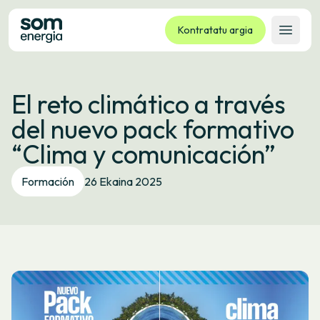
Kontratatu argia
Ireki 
Tarifak
El reto climático a través
Zerbitzuak
del nuevo pack formativo
Enpresak
“Clima y comunicación”
Kooperatiba
Kontaktua
Formación
26 Ekaina 2025
Izapideak
Bulego Birtuala
Hizkuntza:
EU
ES
CA
GL