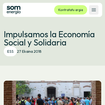
Kontratatu argia
Ireki 
Tarifak
Impulsamos la Economía
Zerbitzuak
Social y Solidaria
Enpresak
Kooperatiba
ESS
27 Ekaina 2018
Kontaktua
Izapideak
Bulego Birtuala
Hizkuntza:
EU
ES
CA
GL