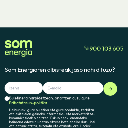
900 103 605
Som Energiaren albisteak jaso nahi dituzu?
Buletinera harpidetzean, onartzen duzu gure
Pribatutasun-politika
Helburuak: gure buletina eta gure produktu, zerbitzu
eta ekitaldien gaineko informazio- eta merkataritza-
komunikazioak bidaltzea. Eskubideak: emandako
baimena edozein unetan atzera bota ahalko duzu, bai
eta datuak atzitu, zuzendu eta ezabatu ere. Horiek