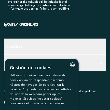
eta gainerako eskubideak baliatzeko idatzi
somenergia@delegado-datos.com helbidera.
Informazio osagarria:
Pribatutasun-politika
Laguntza
Centro de Ayuda
Albisteak
Aurkitu zerbitzurik egokiena zuretzat
Gestión de cookies
Albisteak
Contacto
Utilizamos cookies que tratan datos de
CATALAN
conexión y/o del dispositivo, así como
Bazkideen txokoa
hábitos de navegación para facilitar la
SPANISH
navegación y podemos analizar estadísticas
Prentsa
Lege-oharra
Pribatutasun-politika
Cookieei buruzko politika
del uso de la web para poder aplicar
GL
mejoras. Si pulsas "Aceptar cookies"
Gurekin lan egin
ES
CA
GL
EU
BASQUE
consientes el uso de todas las cookies.