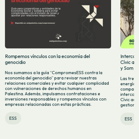
Rompemos vínculos con la economía del
Intercoo
genocidio
Cívic ap
y Som Mo
Nos sumamos a la guía “CompromesESS contra la
economía del genocidio” para revisar nuestras
Las tres 
relaciones comerciales y evitar cualquier complicidad
energía, 
con vulneraciones de derechos humanos en
compartid
Palestina. Además, impulsamos contrataciones e
intercoo
inversiones responsables y rompemos vínculos con
Cívic acc
empresas relacionadas con estas prácticas.
gestiona
ESS
ESS