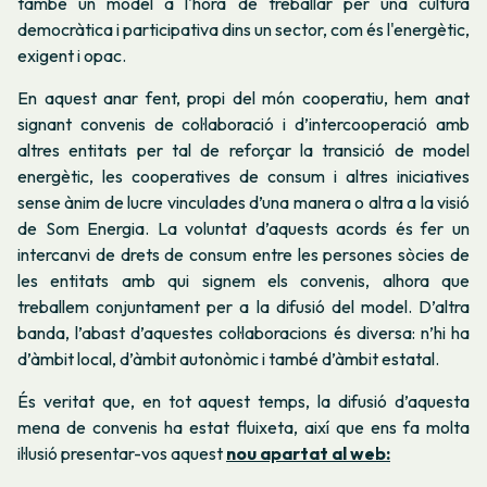
també un model a l'hora de treballar per una cultura
democràtica i participativa dins un sector, com és l'energètic,
exigent i opac.
En aquest anar fent, propi del món cooperatiu, hem anat
signant convenis de col·laboració i d’intercooperació amb
altres entitats per tal de reforçar la transició de model
energètic, les cooperatives de consum i altres iniciatives
sense ànim de lucre vinculades d’una manera o altra a la visió
de Som Energia. La voluntat d’aquests acords és fer un
intercanvi de drets de consum entre les persones sòcies de
les entitats amb qui signem els convenis, alhora que
treballem conjuntament per a la difusió del model. D’altra
banda, l’abast d’aquestes col·laboracions és diversa: n’hi ha
d’àmbit local, d’àmbit autonòmic i també d’àmbit estatal.
És veritat que, en tot aquest temps, la difusió d’aquesta
mena de convenis ha estat fluixeta, així que ens fa molta
il·lusió presentar-vos aquest
nou apartat al web: