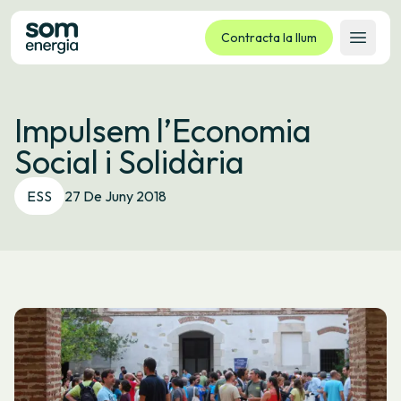
Contracta la llum
Obrir 
Tarifes
Impulsem l’Economia
Serveis
Social i Solidària
Empreses
La cooperativa
ESS
27 De Juny 2018
Contacte
Tràmits
Oficina virtual
Idioma:
CA
ES
GL
EU