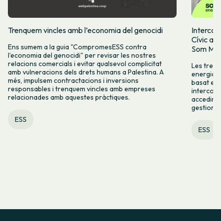
Trenquem vincles amb l’economia del genocidi
Intercoo
Cívic ap
Ens sumem a la guia "CompromesESS contra
Som Mobi
l’economia del genocidi" per revisar les nostres
relacions comercials i evitar qualsevol complicitat
Les tres 
amb vulneracions dels drets humans a Palestina. A
energia, 
més, impulsem contractacions i inversions
basat en l
responsables i trenquem vincles amb empreses
intercoop
relacionades amb aquestes pràctiques.
accedir a 
gestionad
ESS
ESS