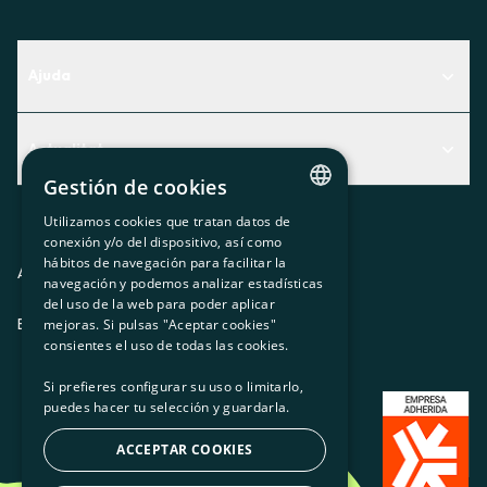
Ajuda
Centre d'Ajuda
Actualitat
Descobreix quin servei t'encaixa millor
Gestión de cookies
Actualitat
Contacte
Utilizamos cookies que tratan datos de
El racó de la sòcia
CATALAN
conexión y/o del dispositivo, así como
hábitos de navegación para facilitar la
SPANISH
Premsa
Avis legal
Política de privacitat
Política de cookies
navegación y podemos analizar estadísticas
del uso de la web para poder aplicar
GL
Treballa amb nosaltres
ES
CA
GL
EU
mejoras. Si pulsas "Aceptar cookies"
BASQUE
consientes el uso de todas las cookies.
Si prefieres configurar su uso o limitarlo,
puedes hacer tu selección y guardarla.
ACCEPTAR COOKIES