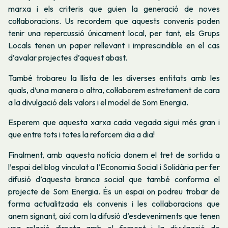
marxa i els criteris que guien la generació de noves
col·laboracions. Us recordem que aquests convenis poden
tenir una repercussió únicament local, per tant, els Grups
Locals tenen un paper rellevant i imprescindible en el cas
d’avalar projectes d’aquest abast.
També trobareu la llista de les diverses entitats amb les
quals, d’una manera o altra, col·laborem estretament de cara
a la divulgació dels valors i el model de Som Energia.
Esperem que aquesta xarxa cada vegada sigui més gran i
que entre tots i totes la reforcem dia a dia!
Finalment, amb aquesta notícia donem el tret de sortida a
l’espai del blog vinculat a l’Economia Social i Solidària per fer
difusió d’aquesta branca social que també conforma el
projecte de Som Energia. És un espai on podreu trobar de
forma actualitzada els convenis i les col·laboracions que
anem signant, així com la difusió d’esdeveniments que tenen
una relació directa amb el foment i la divulgació de