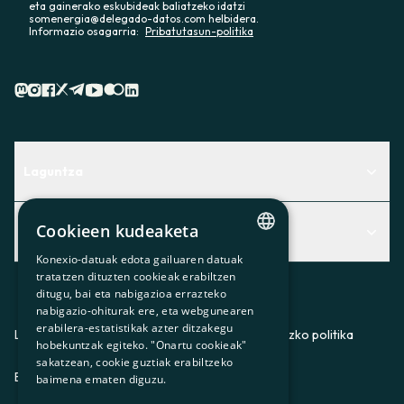
eta gainerako eskubideak baliatzeko idatzi
somenergia@delegado-datos.com helbidera.
Informazio osagarria:
Pribatutasun-politika
Laguntza
Centro de Ayuda
Cookieen kudeaketa
Albisteak
Aurkitu zerbitzurik egokiena zuretzat
Konexio-datuak edota gailuaren datuak
CATALAN
Albisteak
Contacto
tratatzen dituzten cookieak erabiltzen
ditugu, bai eta nabigazioa errazteko
SPANISH
Bazkideen txokoa
nabigazio-ohiturak ere, eta webgunearen
erabilera-estatistikak azter ditzakegu
GL
Prentsa
Lege-oharra
Pribatutasun-politika
Cookieei buruzko politika
hobekuntzak egiteko. "Onartu cookieak"
BASQUE
sakatzean, cookie guztiak erabiltzeko
Gurekin lan egin
ES
CA
GL
EU
baimena ematen diguzu.