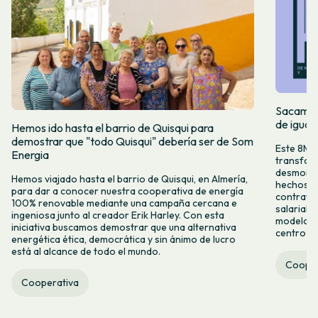
Sacamos 
de igual
Hemos ido hasta el barrio de Quisqui para
demostrar que "todo Quisqui" debería ser de Som
Este 8M, 
Energia
transform
desmontar
Hemos viajado hasta el barrio de Quisqui, en Almería,
hechos y 
para dar a conocer nuestra cooperativa de energía
contrataci
100% renovable mediante una campaña cercana e
salarial 
ingeniosa junto al creador Erik Harley. Con esta
modelo co
iniciativa buscamos demostrar que una alternativa
centro ca
energética ética, democrática y sin ánimo de lucro
está al alcance de todo el mundo.
Cooper
Cooperativa