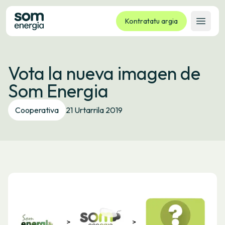
Kontratatu argia
Ireki 
Tarifak
Vota la nueva imagen de
Zerbitzuak
Som Energia
Enpresak
Kooperatiba
Cooperativa
21 Urtarrila 2019
Kontaktua
Izapideak
Bulego Birtuala
Hizkuntza:
EU
ES
CA
GL