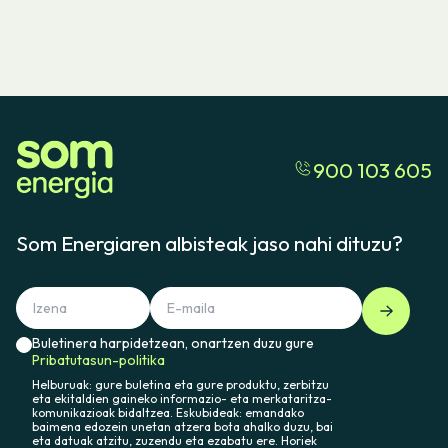
900 103 605
Som Energiaren albisteak jaso nahi dituzu?
Buletinera harpidetzean, onartzen duzu gure
Pribatutasun-politika
Helburuak: gure buletina eta gure produktu, zerbitzu
eta ekitaldien gaineko informazio- eta merkataritza-
komunikazioak bidaltzea. Eskubideak: emandako
baimena edozein unetan atzera bota ahalko duzu, bai
eta datuak atzitu, zuzendu eta ezabatu ere. Horiek