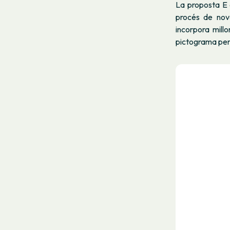
La proposta E 
procés de nova
incorpora millor
pictograma perm