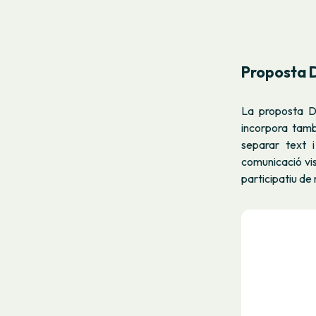
Proposta 
La proposta D 
incorpora també
separar text 
comunicació vi
participatiu de