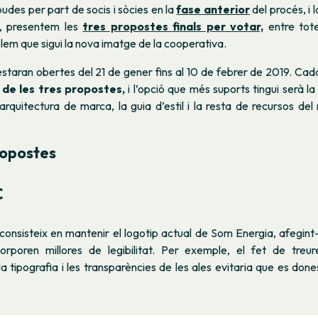
udes per part de socis i sòcies en la
fase anterior
del procés, i 
, presentem les
tres propostes finals per votar,
entre tote
olem que sigui la nova imatge de la cooperativa.
staran obertes del 21 de gener fins al 10 de febrer de 2019. Ca
 de les tres propostes,
i l’opció que més suports tingui serà la
arquitectura de marca, la guia d’estil i la resta de recursos de
ropostes
C
onsisteix en mantenir el logotip actual de Som Energia, afegint-
orporen millores de legibilitat. Per exemple, el fet de treure 
a tipografia i les transparències de les ales evitaria que es don