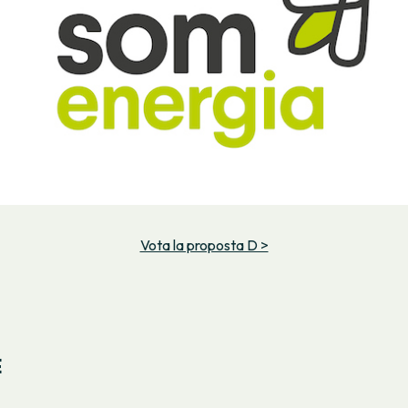
Vota la proposta D >
E