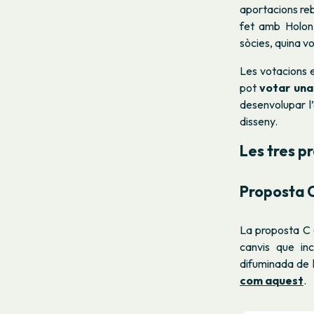
aportacions reb
fet amb Holon
sòcies, quina v
Les votacions e
pot
votar una
desenvolupar l’
disseny.
Les tres p
Proposta 
La proposta C c
canvis que inc
difuminada de l
com aquest
.