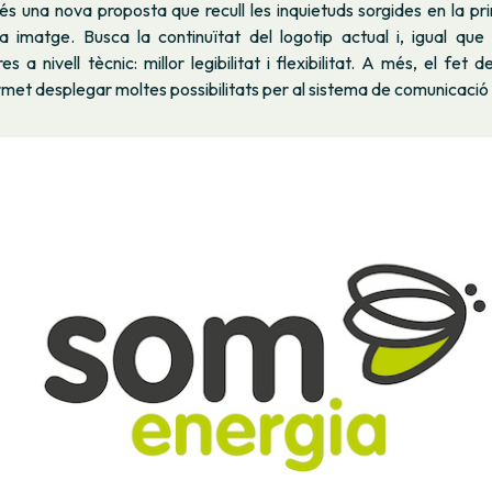
és una nova proposta que recull les inquietuds sorgides en la pr
 imatge. Busca la continuïtat del logotip actual i, igual que
es a nivell tècnic: millor legibilitat i flexibilitat. A més, el fet 
et desplegar moltes possibilitats per al sistema de comunicació 