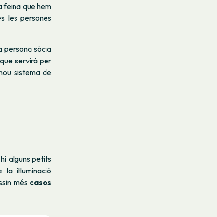
la feina que hem
s les persones
da persona sòcia
 que servirà per
l nou sistema de
hi alguns petits
la il·luminació
essin més
casos