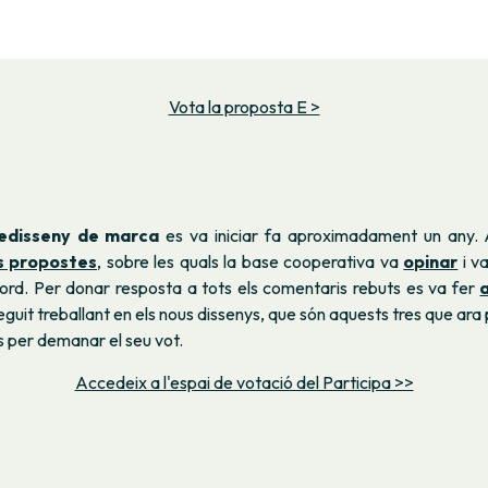
Vota la proposta E >
edisseny de marca
es va iniciar fa aproximadament un any. A
s propostes
, sobre les quals la base cooperativa va
opinar
i v
ord. Per donar resposta a tots els comentaris rebuts es va fer
seguit treballant en els nous dissenys, que són aquests tres que ara
 per demanar el seu vot.
Accedeix a l'espai de votació del Participa >>