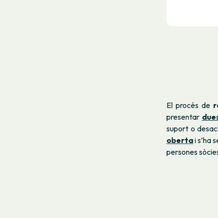
El procés de
r
presentar
due
suport o desac
oberta
i s’ha 
persones sòcies