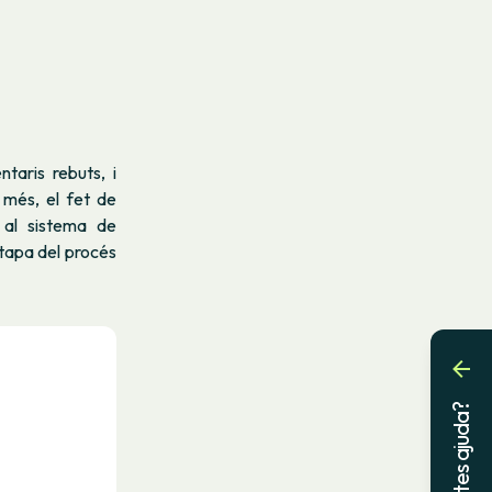
taris rebuts, i
A més, el fet de
 al sistema de
etapa del procés
Necessites ajuda?