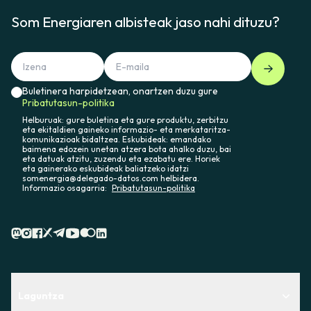
Som Energiaren albisteak jaso nahi dituzu?
Buletinera harpidetzean, onartzen duzu gure
Pribatutasun-politika
Helburuak: gure buletina eta gure produktu, zerbitzu
eta ekitaldien gaineko informazio- eta merkataritza-
komunikazioak bidaltzea. Eskubideak: emandako
baimena edozein unetan atzera bota ahalko duzu, bai
eta datuak atzitu, zuzendu eta ezabatu ere. Horiek
eta gainerako eskubideak baliatzeko idatzi
somenergia@delegado-datos.com helbidera.
Informazio osagarria:
Pribatutasun-politika
Laguntza