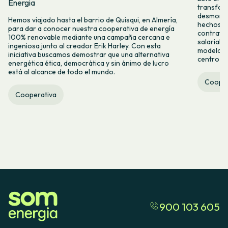
Energia
transform
desmontar
Hemos viajado hasta el barrio de Quisqui, en Almería,
hechos y 
para dar a conocer nuestra cooperativa de energía
contrataci
100% renovable mediante una campaña cercana e
salarial 
ingeniosa junto al creador Erik Harley. Con esta
modelo co
iniciativa buscamos demostrar que una alternativa
centro ca
energética ética, democrática y sin ánimo de lucro
está al alcance de todo el mundo.
Cooper
Cooperativa
900 103 605