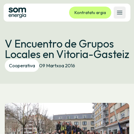
Kontratatu argia
Ireki 
Tarifak
V Encuentro de Grupos
Zerbitzuak
Locales en Vitoria-Gasteiz
Enpresak
Kooperatiba
Cooperativa
09 Martxoa 2016
Kontaktua
Izapideak
Bulego Birtuala
Hizkuntza:
EU
ES
CA
GL