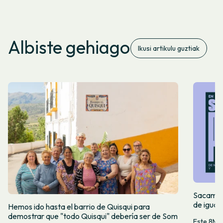
Albiste gehiago
Ikusi artikulu guztiak
Sacamos 
de igual
Hemos ido hasta el barrio de Quisqui para
demostrar que "todo Quisqui" debería ser de Som
Este 8M, 