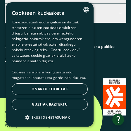
Centro de Ayuda
Cookieen kudeaketa
Albisteak
Aurkitu zerbitzurik egokiena zuretzat
Konexio-datuak edota gailuaren datuak
CATALAN
Albisteak
Contacto
tratatzen dituzten cookieak erabiltzen
ditugu, bai eta nabigazioa errazteko
SPANISH
Bazkideen txokoa
nabigazio-ohiturak ere, eta webgunearen
erabilera-estatistikak azter ditzakegu
GL
Prentsa
Lege-oharra
Pribatutasun-politika
Cookieei buruzko politika
hobekuntzak egiteko. "Onartu cookieak"
BASQUE
sakatzean, cookie guztiak erabiltzeko
Gurekin lan egin
ES
CA
GL
EU
baimena ematen diguzu.
Cookieen erabilera konfiguratu edo
mugatzeko, hautatu eta gorde nahi duzuna.
ONARTU COOKIEAK
GUZTIAK BAZTERTU
Som Energia SCCL - 2026
?
IKUSI XEHETASUNAK
Diseinatzailea: Etéreo Design.
Web-garatzailea: Utopig Studio
OINARRIZKOAK