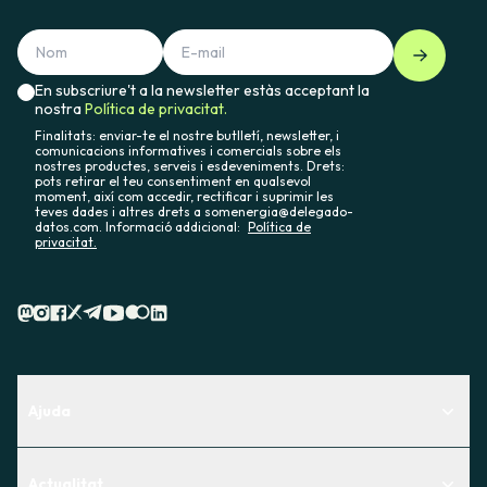
En subscriure't a la newsletter estàs acceptant la
nostra
Política de privacitat.
Finalitats: enviar-te el nostre butlletí, newsletter, i
comunicacions informatives i comercials sobre els
nostres productes, serveis i esdeveniments. Drets:
pots retirar el teu consentiment en qualsevol
moment, així com accedir, rectificar i suprimir les
teves dades i altres drets a somenergia@delegado-
datos.com. Informació addicional:
Política de
privacitat.
Ajuda
Centre d'Ajuda
Actualitat