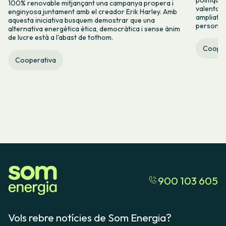
100% renovable mitjançant una campanya propera i
valenta fin
enginyosa juntament amb el creador Erik Harley. Amb
ampliats,
aquesta iniciativa busquem demostrar que una
persones 
alternativa energètica ètica, democràtica i sense ànim
de lucre està a l'abast de tothom.
Cooper
Cooperativa
900 103 605
Vols rebre notícies de Som Energia?