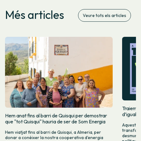
Més articles
Veure tots els articles
Traiem pi
d’igualta
Hem anat fins al barri de Quisqui per demostrar
que "tot Quisqui" hauria de ser de Som Energia
Aquest 8M
transform
Hem viatjat fins al barri de Quisqui, a Almeria, per
desmuntar
donar a conèixer la nostra cooperativa d'energia
polítique