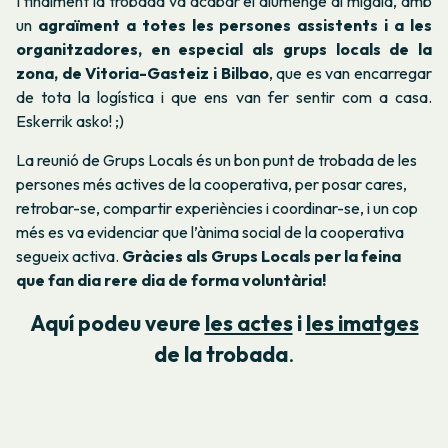
I finalment la trobada va acabar el diumenge al migdia, amb
un
agraïment a totes les persones assistents i a les
organitzadores, en especial als grups locals de la
zona, de Vitoria-Gasteiz i Bilbao
, que es van encarregar
de tota la logística i que ens van fer sentir com a casa.
Eskerrik asko! ;)
La reunió de Grups Locals és un bon punt de trobada de les
persones més actives de la cooperativa, per posar cares,
retrobar-se, compartir experiències i coordinar-se, i un cop
més es va evidenciar que l’ànima social de la cooperativa
segueix activa.
Gràcies als Grups Locals per la feina
que fan dia rere dia de forma voluntària!
Aquí podeu veure
les actes
i
les imatges
de la trobada
.