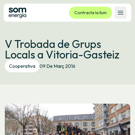
Contracta la llum
Obrir 
Tarifes
V Trobada de Grups
Serveis
Locals a Vitoria-Gasteiz
Empreses
La cooperativa
Cooperativa
09 De Març 2016
Contacte
Tràmits
Oficina virtual
Idioma:
CA
ES
GL
EU