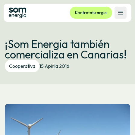
Kontratatu argia
Ireki 
Tarifak
¡Som Energia también
Zerbitzuak
comercializa en Canarias!
Enpresak
Kooperatiba
Cooperativa
15 Apirila 2016
Kontaktua
Izapideak
Bulego Birtuala
Hizkuntza:
EU
ES
CA
GL