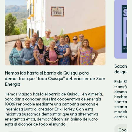
Sacamos 
de igual
Hemos ido hasta el barrio de Quisqui para
demostrar que "todo Quisqui" debería ser de Som
Este 8M, 
Energia
transform
desmontar
Hemos viajado hasta el barrio de Quisqui, en Almería,
hechos y 
para dar a conocer nuestra cooperativa de energía
contrataci
100% renovable mediante una campaña cercana e
salarial 
ingeniosa junto al creador Erik Harley. Con esta
modelo co
iniciativa buscamos demostrar que una alternativa
centro ca
energética ética, democrática y sin ánimo de lucro
está al alcance de todo el mundo.
Cooper