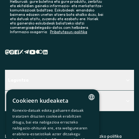
Helburuak: gure buletina eta gure produktu, zerbitzu
eta ekitaldien gaineko informazio- eta merkataritza-
komunikazioak bidaltzea. Eskubideak: emandako
baimena edozein unetan atzera bota ahalko duzu, bai
eta datuak atzitu, zuzendu eta ezabatu ere. Horiek
eta gainerako eskubideak baliatzeko idatzi
somenergia@delegado-datos.com helbidera.
Informazio osagarria:
Pribatutasun-politika
Laguntza
Centro de Ayuda
Cookieen kudeaketa
Albisteak
Aurkitu zerbitzurik egokiena zuretzat
Konexio-datuak edota gailuaren datuak
CATALAN
Albisteak
Contacto
tratatzen dituzten cookieak erabiltzen
ditugu, bai eta nabigazioa errazteko
SPANISH
Bazkideen txokoa
nabigazio-ohiturak ere, eta webgunearen
erabilera-estatistikak azter ditzakegu
GL
Prentsa
Lege-oharra
Pribatutasun-politika
Cookieei buruzko politika