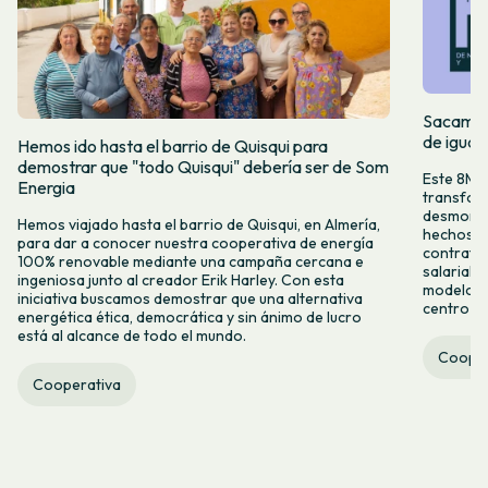
Sacamos 
de igual
Hemos ido hasta el barrio de Quisqui para
demostrar que "todo Quisqui" debería ser de Som
Este 8M, 
Energia
transform
desmontar
Hemos viajado hasta el barrio de Quisqui, en Almería,
hechos y 
para dar a conocer nuestra cooperativa de energía
contrataci
100% renovable mediante una campaña cercana e
salarial 
ingeniosa junto al creador Erik Harley. Con esta
modelo co
iniciativa buscamos demostrar que una alternativa
centro ca
energética ética, democrática y sin ánimo de lucro
está al alcance de todo el mundo.
Cooper
Cooperativa