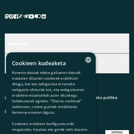
Laguntza
Centro de Ayuda
Cookieen kudeaketa
Albisteak
Aurkitu zerbitzurik egokiena zuretzat
Konexio-datuak edota gailuaren datuak
CATALAN
Albisteak
Contacto
tratatzen dituzten cookieak erabiltzen
ditugu, bai eta nabigazioa errazteko
SPANISH
Bazkideen txokoa
nabigazio-ohiturak ere, eta webgunearen
erabilera-estatistikak azter ditzakegu
GL
Prentsa
Lege-oharra
Pribatutasun-politika
Cookieei buruzko politika
hobekuntzak egiteko. "Onartu cookieak"
BASQUE
sakatzean, cookie guztiak erabiltzeko
Gurekin lan egin
ES
CA
GL
EU
baimena ematen diguzu.
Cookieen erabilera konfiguratu edo
mugatzeko, hautatu eta gorde nahi duzuna.