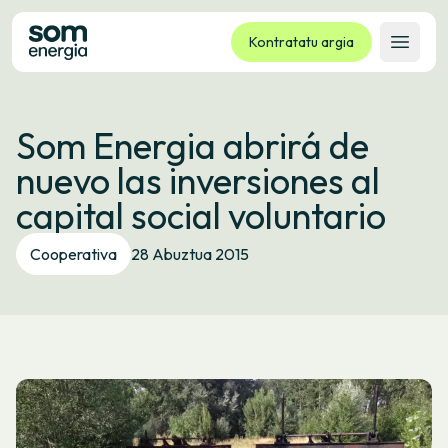
Kontratatu argia
Ireki 
Tarifak
Som Energia abrirá de
Zerbitzuak
nuevo las inversiones al
Enpresak
capital social voluntario
Kooperatiba
Kontaktua
Cooperativa
28 Abuztua 2015
Izapideak
Bulego Birtuala
Hizkuntza:
EU
ES
CA
GL