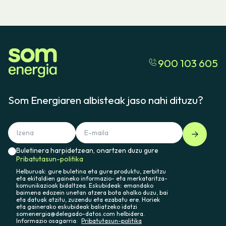
900 103 605
Som Energiaren albisteak jaso nahi dituzu?
Buletinera harpidetzean, onartzen duzu gure
Pribatutasun-politika
Helburuak: gure buletina eta gure produktu, zerbitzu
eta ekitaldien gaineko informazio- eta merkataritza-
komunikazioak bidaltzea. Eskubideak: emandako
baimena edozein unetan atzera bota ahalko duzu, bai
eta datuak atzitu, zuzendu eta ezabatu ere. Horiek
eta gainerako eskubideak baliatzeko idatzi
somenergia@delegado-datos.com helbidera.
Informazio osagarria:
Pribatutasun-politika