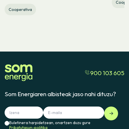
Cooper
Cooperativa
900 103 605
Som Energiaren albisteak jaso nahi dituzu?
Buletinera harpidetzean, onartzen duzu gure
Pribatutasun-politika