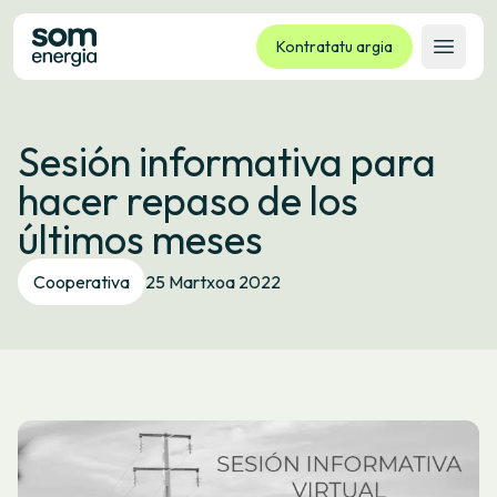
Kontratatu argia
Ireki 
Tarifak
Sesión informativa para
Zerbitzuak
hacer repaso de los
Enpresak
últimos meses
Kooperatiba
Kontaktua
Cooperativa
25 Martxoa 2022
Izapideak
Bulego Birtuala
Hizkuntza:
EU
ES
CA
GL