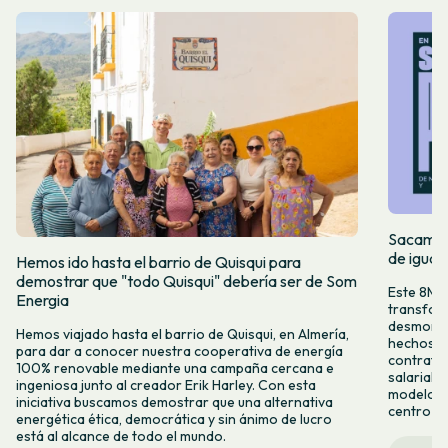
Sacamos 
de igual
Hemos ido hasta el barrio de Quisqui para
demostrar que "todo Quisqui" debería ser de Som
Este 8M, 
Energia
transform
desmontar
Hemos viajado hasta el barrio de Quisqui, en Almería,
hechos y 
para dar a conocer nuestra cooperativa de energía
contrataci
100% renovable mediante una campaña cercana e
salarial 
ingeniosa junto al creador Erik Harley. Con esta
modelo co
iniciativa buscamos demostrar que una alternativa
centro ca
energética ética, democrática y sin ánimo de lucro
está al alcance de todo el mundo.