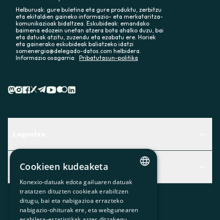
Helburuak: gure buletina eta gure produktu, zerbitzu
eta ekitaldien gaineko informazio- eta merkataritza-
komunikazioak bidaltzea. Eskubideak: emandako
baimena edozein unetan atzera bota ahalko duzu, bai
eta datuak atzitu, zuzendu eta ezabatu ere. Horiek
eta gainerako eskubideak baliatzeko idatzi
somenergia@delegado-datos.com helbidera.
Informazio osagarria:
Pribatutasun-politika
Laguntza
Centro de Ayuda
Cookieen kudeaketa
Albisteak
Aurkitu zerbitzurik egokiena zuretzat
Konexio-datuak edota gailuaren datuak
CATALAN
Albisteak
Contacto
tratatzen dituzten cookieak erabiltzen
ditugu, bai eta nabigazioa errazteko
SPANISH
Bazkideen txokoa
nabigazio-ohiturak ere, eta webgunearen
erabilera-estatistikak azter ditzakegu
GL