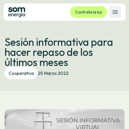
Contrata la luz
Abrir 
Tarifas
Sesión informativa para
Servicios
hacer repaso de los
Empresas
últimos meses
La cooperativa
Contacto
Cooperativa
25 Marzo 2022
Trámites
Oficina virtual
Idioma:
ES
CA
GL
EU