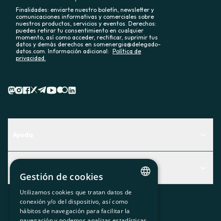
Finalidades: enviarte nuestro boletín, newsletter y
comunicaciones informativas y comerciales sobre
nuestros productos, servicios y eventos. Derechos:
puedes retirar tu consentimiento en cualquier
momento, así como acceder, rectificar, suprimir tus
datos y demás derechos en somenergia@delegado-
datos.com. Información adicional:
Política de
privacidad.
Ayuda
Centro de Ayuda
Actualidad
Descubre qué servicio te encaja mejor
Gestión de cookies
Actualidad
Contacto
Utilizamos cookies que tratan datos de
CATALAN
conexión y/o del dispositivo, así como
El rincón de la socia
hábitos de navegación para facilitar la
SPANISH
navegación y podemos analizar estadísticas