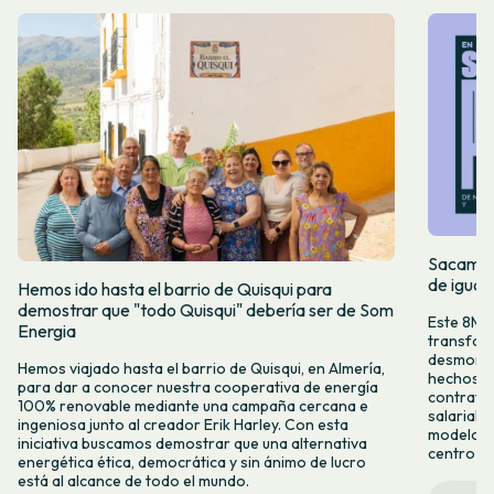
Sacamos 
de igual
Hemos ido hasta el barrio de Quisqui para
demostrar que "todo Quisqui" debería ser de Som
Este 8M, 
Energia
transform
desmontar
Hemos viajado hasta el barrio de Quisqui, en Almería,
hechos y 
para dar a conocer nuestra cooperativa de energía
contrataci
100% renovable mediante una campaña cercana e
salarial 
ingeniosa junto al creador Erik Harley. Con esta
modelo co
iniciativa buscamos demostrar que una alternativa
centro ca
energética ética, democrática y sin ánimo de lucro
está al alcance de todo el mundo.