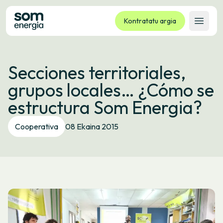
Kontratatu argia
Ireki 
Tarifak
Secciones territoriales,
Zerbitzuak
grupos locales… ¿Cómo se
Enpresak
estructura Som Energia?
Kooperatiba
Kontaktua
Cooperativa
08 Ekaina 2015
Izapideak
Bulego Birtuala
Hizkuntza:
EU
ES
CA
GL