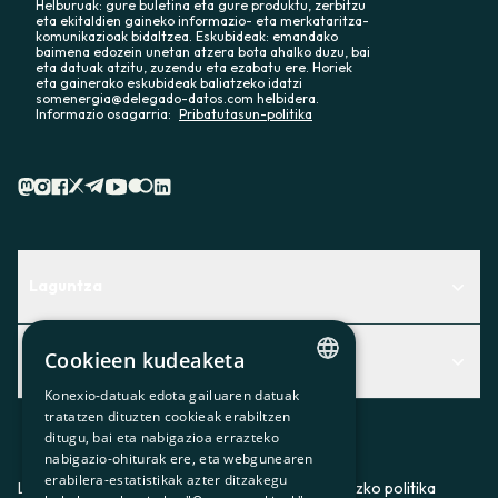
Helburuak: gure buletina eta gure produktu, zerbitzu
eta ekitaldien gaineko informazio- eta merkataritza-
komunikazioak bidaltzea. Eskubideak: emandako
baimena edozein unetan atzera bota ahalko duzu, bai
eta datuak atzitu, zuzendu eta ezabatu ere. Horiek
eta gainerako eskubideak baliatzeko idatzi
somenergia@delegado-datos.com helbidera.
Informazio osagarria:
Pribatutasun-politika
Laguntza
Centro de Ayuda
Cookieen kudeaketa
Albisteak
Aurkitu zerbitzurik egokiena zuretzat
Konexio-datuak edota gailuaren datuak
CATALAN
Albisteak
Contacto
tratatzen dituzten cookieak erabiltzen
ditugu, bai eta nabigazioa errazteko
SPANISH
Bazkideen txokoa
nabigazio-ohiturak ere, eta webgunearen
erabilera-estatistikak azter ditzakegu
GL
Prentsa
Lege-oharra
Pribatutasun-politika
Cookieei buruzko politika