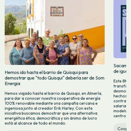
Sacamos 
de igual
Hemos ido hasta el barrio de Quisqui para
demostrar que "todo Quisqui" debería ser de Som
Este 8M, 
Energia
transform
desmontar
Hemos viajado hasta el barrio de Quisqui, en Almería,
hechos y 
para dar a conocer nuestra cooperativa de energía
contrataci
100% renovable mediante una campaña cercana e
salarial 
ingeniosa junto al creador Erik Harley. Con esta
modelo co
iniciativa buscamos demostrar que una alternativa
centro ca
energética ética, democrática y sin ánimo de lucro
está al alcance de todo el mundo.
Cooper