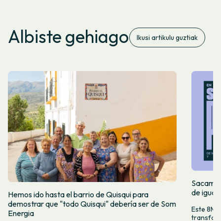
Albiste gehiago
Ikusi artikulu guztiak
Sacamos 
de igual
Hemos ido hasta el barrio de Quisqui para
demostrar que "todo Quisqui" debería ser de Som
Este 8M, 
Energia
transform