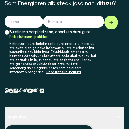
Som Energiaren albisteak jaso nahi dituzu?
Buletinera harpidetzean, onartzen duzu gure
Pribatutasun-politika
Helburuak: gure buletina eta gure produktu, zerbitzu
eta ekitaldien gaineko informazio- eta merkataritza-
komunikazioak bidaltzea. Eskubideak: emandako
baimena edozein unetan atzera bota ahalko duzu, bai
eta datuak atzitu, zuzendu eta ezabatu ere. Horiek
eta gainerako eskubideak baliatzeko idatzi
somenergia@delegado-datos.com helbidera.
Informazio osagarria:
Pribatutasun-politika
Laguntza
Centro de Ayuda