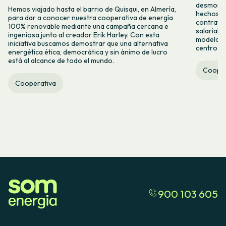
desmontar
Hemos viajado hasta el barrio de Quisqui, en Almería,
hechos y 
para dar a conocer nuestra cooperativa de energía
contrataci
100% renovable mediante una campaña cercana e
salarial 
ingeniosa junto al creador Erik Harley. Con esta
modelo co
iniciativa buscamos demostrar que una alternativa
centro ca
energética ética, democrática y sin ánimo de lucro
está al alcance de todo el mundo.
Cooper
Cooperativa
900 103 605