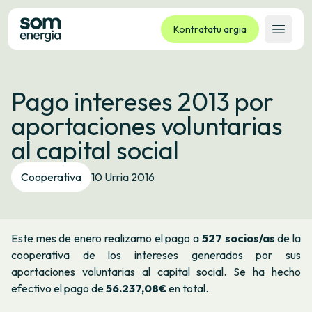
Kontratatu argia
Ireki 
Tarifak
Pago intereses 2013 por
Zerbitzuak
aportaciones voluntarias
Enpresak
al capital social
Kooperatiba
Kontaktua
Cooperativa
10 Urria 2016
Izapideak
Bulego Birtuala
Este mes de enero realizamo el pago a
527 socios/as
de la
Hizkuntza:
EU
ES
CA
GL
cooperativa de los intereses generados por sus
aportaciones voluntarias al capital social. Se ha hecho
efectivo el pago de
56.237,08€
en total.