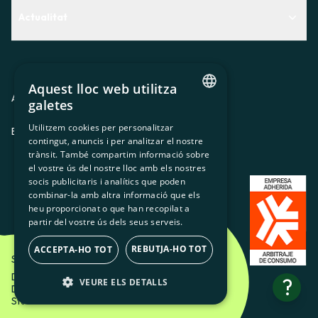
Actualitat
Descobreix quin servei t'encaixa millor
Actualitat
Contacte
El racó de la sòcia
Aquest lloc web utilitza
Premsa
Avis legal
Política de privacitat
Política de cookies
galetes
CATALAN
Treballa amb nosaltres
Utilitzem cookies per personalitzar
ES
CA
GL
EU
contingut, anuncis i per analitzar el nostre
SPANISH
trànsit. També compartim informació sobre
GL
el vostre ús del nostre lloc amb els nostres
socis publicitaris i analítics que poden
BASQUE
combinar-la amb altra informació que els
heu proporcionat o que han recopilat a
partir del vostre ús dels seus serveis.
REBUTJA-HO TOT
ACCEPTA-HO TOT
Som Energia SCCL - 2026
Disseny Creatiu d'Etéreo Design.
?
VEURE ELS DETALLS
Desenvolupament web per Utopig
Studio
ESTRICTAMENT NECESSÀRIES