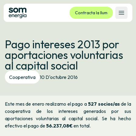
Contracta la llum
Obrir 
Tarifes
Pago intereses 2013 por
Serveis
aportaciones voluntarias
Empreses
al capital social
La cooperativa
Contacte
Cooperativa
10 D'octubre 2016
Tràmits
Oficina virtual
Este mes de enero realizamo el pago a
527 socios/as
de la
Idioma:
CA
ES
GL
EU
cooperativa de los intereses generados por sus
aportaciones voluntarias al capital social. Se ha hecho
efectivo el pago de
56.237,08€
en total.