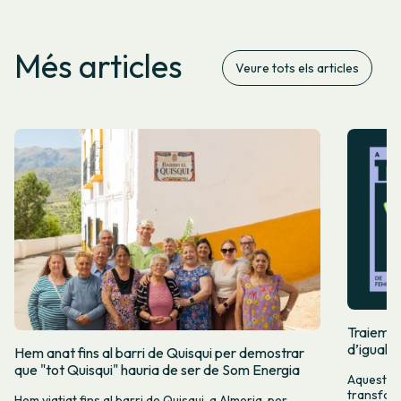
Més articles
Veure tots els articles
Traiem pi
d’igualta
Hem anat fins al barri de Quisqui per demostrar
que "tot Quisqui" hauria de ser de Som Energia
Aquest 8M
transform
Hem viatjat fins al barri de Quisqui, a Almeria, per