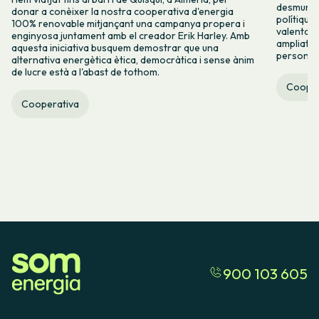
desmuntar
donar a conèixer la nostra cooperativa d'energia
polítique
100% renovable mitjançant una campanya propera i
valenta fin
enginyosa juntament amb el creador Erik Harley. Amb
ampliats,
aquesta iniciativa busquem demostrar que una
persones 
alternativa energètica ètica, democràtica i sense ànim
de lucre està a l'abast de tothom.
Cooper
Cooperativa
900 103 605