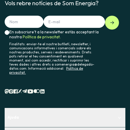
Vols rebre notícies de Som Energia?
En subscriure't a la newsletter estàs acceptant la
nostra
Política de privacitat.
Finalitats: enviar-te el nostre butlletí, newsletter, i
comunicacions informatives i comercials sobre els
nostres productes, serveis i esdeveniments. Drets:
pots retirar el teu consentiment en qualsevol
moment, així com accedir, rectificar i suprimir les
teves dades i altres drets a somenergia@delegado-
datos.com. Informació addicional:
Política de
privacitat.
Ajuda
Centre d'Ajuda