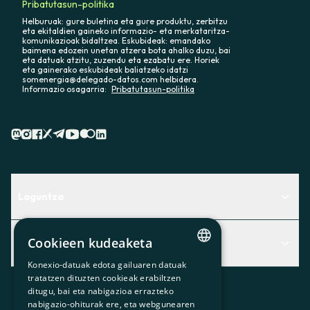
Pribatutasun-politika
Helburuak: gure buletina eta gure produktu, zerbitzu
eta ekitaldien gaineko informazio- eta merkataritza-
komunikazioak bidaltzea. Eskubideak: emandako
baimena edozein unetan atzera bota ahalko duzu, bai
eta datuak atzitu, zuzendu eta ezabatu ere. Horiek
eta gainerako eskubideak baliatzeko idatzi
somenergia@delegado-datos.com helbidera.
Informazio osagarria:
Pribatutasun-politika
Laguntza
Centro de Ayuda
Cookieen kudeaketa
Albisteak
Aurkitu zerbitzurik egokiena zuretzat
Konexio-datuak edota gailuaren datuak
Albisteak
CATALAN
Contacto
tratatzen dituzten cookieak erabiltzen
ditugu, bai eta nabigazioa errazteko
SPANISH
Bazkideen txokoa
nabigazio-ohiturak ere, eta webgunearen