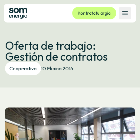
Kontratatu argia
Ireki 
Tarifak
Oferta de trabajo:
Zerbitzuak
Gestión de contratos
Enpresak
Kooperatiba
Cooperativa
10 Ekaina 2016
Kontaktua
Izapideak
Bulego Birtuala
Hizkuntza:
EU
ES
CA
GL