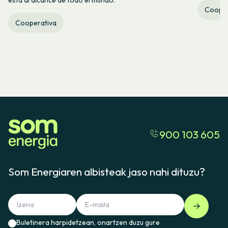
Cooper
Cooperativa
900 103 605
Som Energiaren albisteak jaso nahi dituzu?
Buletinera harpidetzean, onartzen duzu gure