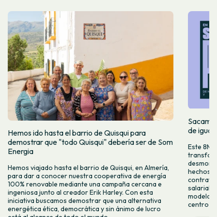
Sacamos 
de igual
Hemos ido hasta el barrio de Quisqui para
demostrar que "todo Quisqui" debería ser de Som
Este 8M, 
Energia
transform
desmontar
Hemos viajado hasta el barrio de Quisqui, en Almería,
hechos y 
para dar a conocer nuestra cooperativa de energía
contrataci
100% renovable mediante una campaña cercana e
salarial 
ingeniosa junto al creador Erik Harley. Con esta
modelo co
iniciativa buscamos demostrar que una alternativa
centro ca
energética ética, democrática y sin ánimo de lucro
está al alcance de todo el mundo.