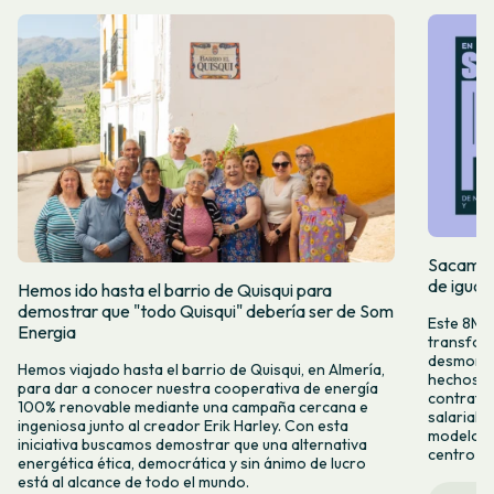
Sacamos 
de igual
Hemos ido hasta el barrio de Quisqui para
demostrar que "todo Quisqui" debería ser de Som
Este 8M, 
Energia
transform
desmontar
Hemos viajado hasta el barrio de Quisqui, en Almería,
hechos y 
para dar a conocer nuestra cooperativa de energía
contrataci
100% renovable mediante una campaña cercana e
salarial 
ingeniosa junto al creador Erik Harley. Con esta
modelo co
iniciativa buscamos demostrar que una alternativa
centro ca
energética ética, democrática y sin ánimo de lucro
está al alcance de todo el mundo.