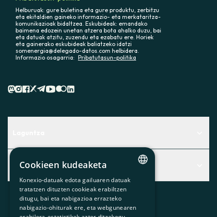
Helburuak: gure buletina eta gure produktu, zerbitzu
eta ekitaldien gaineko informazio- eta merkataritza-
komunikazioak bidaltzea. Eskubideak: emandako
baimena edozein unetan atzera bota ahalko duzu, bai
eta datuak atzitu, zuzendu eta ezabatu ere. Horiek
eta gainerako eskubideak baliatzeko idatzi
somenergia@delegado-datos.com helbidera.
Informazio osagarria:
Pribatutasun-politika
Laguntza
Centro de Ayuda
Cookieen kudeaketa
Albisteak
Aurkitu zerbitzurik egokiena zuretzat
Konexio-datuak edota gailuaren datuak
CATALAN
Albisteak
Contacto
tratatzen dituzten cookieak erabiltzen
ditugu, bai eta nabigazioa errazteko
SPANISH
Bazkideen txokoa
nabigazio-ohiturak ere, eta webgunearen
erabilera-estatistikak azter ditzakegu