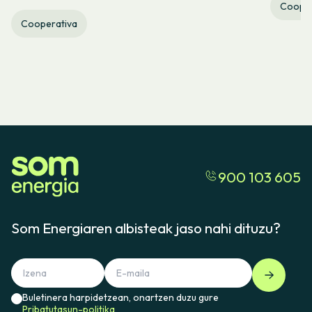
Cooper
Cooperativa
900 103 605
Som Energiaren albisteak jaso nahi dituzu?
Buletinera harpidetzean, onartzen duzu gure
Pribatutasun-politika