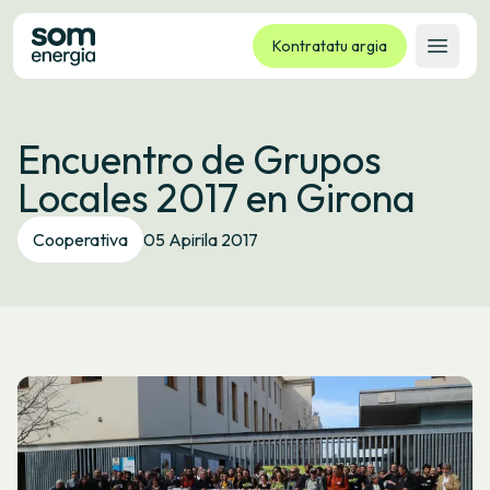
Kontratatu argia
Ireki 
Tarifak
Encuentro de Grupos
Zerbitzuak
Locales 2017 en Girona
Enpresak
Kooperatiba
Cooperativa
05 Apirila 2017
Kontaktua
Izapideak
Bulego Birtuala
Hizkuntza:
EU
ES
CA
GL