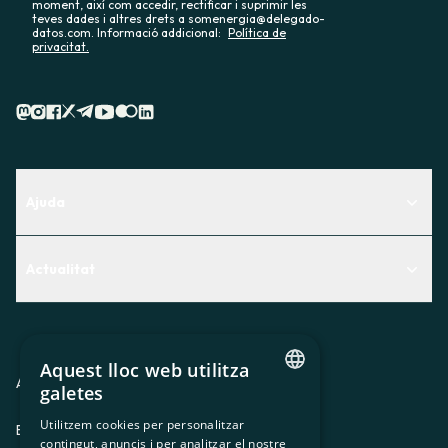
moment, així com accedir, rectificar i suprimir les
teves dades i altres drets a somenergia@delegado-
datos.com. Informació addicional:
Política de
privacitat.
Ajuda
Centre d'Ajuda
Actualitat
Descobreix quin servei t'encaixa millor
Actualitat
Contacte
El racó de la sòcia
Aquest lloc web utilitza
Premsa
Avis legal
Política de privacitat
Política de cookies
galetes
CATALAN
Treballa amb nosaltres
Utilitzem cookies per personalitzar
ES
CA
GL
EU
contingut, anuncis i per analitzar el nostre
SPANISH