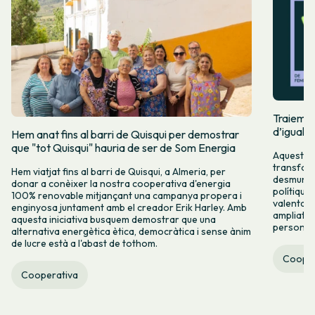
Traiem pi
d’igualta
Hem anat fins al barri de Quisqui per demostrar
que "tot Quisqui" hauria de ser de Som Energia
Aquest 8M
transform
Hem viatjat fins al barri de Quisqui, a Almeria, per
desmuntar
donar a conèixer la nostra cooperativa d'energia
polítique
100% renovable mitjançant una campanya propera i
valenta fin
enginyosa juntament amb el creador Erik Harley. Amb
ampliats,
aquesta iniciativa busquem demostrar que una
persones 
alternativa energètica ètica, democràtica i sense ànim
de lucre està a l'abast de tothom.
Cooper
Cooperativa