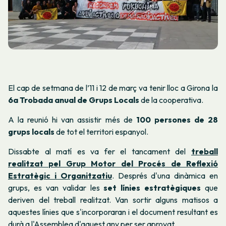
El cap de setmana de l’11 i 12 de març va tenir lloc a Girona la
6a Trobada anual de Grups Locals
de la cooperativa.
A la reunió hi van assistir més de
100 persones de 28
grups locals
de tot el territori espanyol.
Dissabte al matí es va fer el tancament del
treball
realitzat pel Grup Motor del Procés de Reflexió
Estratègic i Organitzatiu
. Després d'una dinàmica en
grups, es van validar les
set línies estratègiques
que
deriven del treball realitzat. Van sortir alguns matisos a
aquestes línies que s'incorporaran i el document resultant es
durà a l'Assemblea d'aquest any per ser aprovat.