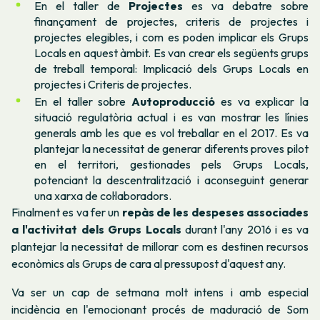
En el taller de
Projectes
es va debatre sobre
finançament de projectes, criteris de projectes i
projectes elegibles, i com es poden implicar els Grups
Locals en aquest àmbit. Es van crear els següents grups
de treball temporal: Implicació dels Grups Locals en
projectes i Criteris de projectes.
En el taller sobre
Autoproducció
es va explicar la
situació regulatòria actual i es van mostrar les línies
generals amb les que es vol treballar en el 2017. Es va
plantejar la necessitat de generar diferents proves pilot
en el territori, gestionades pels Grups Locals,
potenciant la descentralització i aconseguint generar
una xarxa de col·laboradors.
Finalment es va fer un
repàs de les despeses associades
a l'activitat dels Grups Locals
durant l'any 2016 i es va
plantejar la necessitat de millorar com es destinen recursos
econòmics als Grups de cara al pressupost d'aquest any.
Va ser un cap de setmana molt intens i amb especial
incidència en l'emocionant procés de maduració de Som