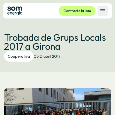
Contracta la llum
Obrir 
Tarifes
Trobada de Grups Locals
Serveis
2017 a Girona
Empreses
La cooperativa
Cooperativa
05 D'abril 2017
Contacte
Tràmits
Oficina virtual
Idioma:
CA
ES
GL
EU