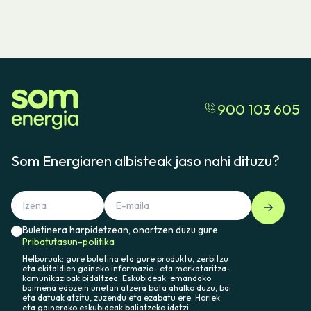
900 103 605
Som Energiaren albisteak jaso nahi dituzu?
Buletinera harpidetzean, onartzen duzu gure
Pribatutasun-politika
Helburuak: gure buletina eta gure produktu, zerbitzu
eta ekitaldien gaineko informazio- eta merkataritza-
komunikazioak bidaltzea. Eskubideak: emandako
baimena edozein unetan atzera bota ahalko duzu, bai
eta datuak atzitu, zuzendu eta ezabatu ere. Horiek
eta gainerako eskubideak baliatzeko idatzi