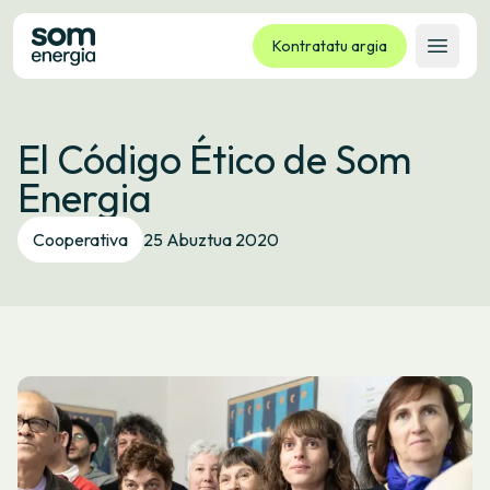
Kontratatu argia
Ireki 
Tarifak
El Código Ético de Som
Zerbitzuak
Energia
Enpresak
Kooperatiba
Cooperativa
25 Abuztua 2020
Kontaktua
Izapideak
Bulego Birtuala
Hizkuntza:
EU
ES
CA
GL