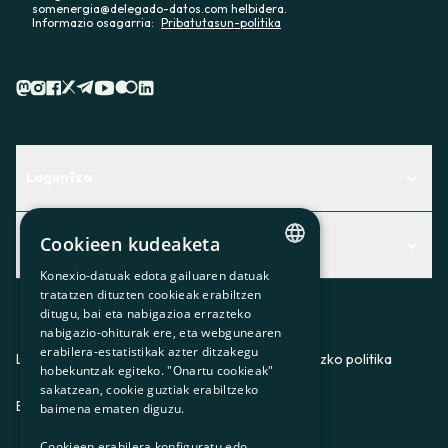
somenergia@delegado-datos.com helbidera.
Informazio osagarria:
Pribatutasun-politika
Laguntza
Centro de Ayuda
Cookieen kudeaketa
Albisteak
Aurkitu zerbitzurik egokiena zuretzat
Konexio-datuak edota gailuaren datuak
Albisteak
CATALAN
Contacto
tratatzen dituzten cookieak erabiltzen
ditugu, bai eta nabigazioa errazteko
SPANISH
Bazkideen txokoa
nabigazio-ohiturak ere, eta webgunearen
erabilera-estatistikak azter ditzakegu
GL
Prentsa
Lege-oharra
Pribatutasun-politika
Cookieei buruzko politika
hobekuntzak egiteko. "Onartu cookieak"
BASQUE
sakatzean, cookie guztiak erabiltzeko
Gurekin lan egin
ES
CA
GL
EU
baimena ematen diguzu.
Cookieen erabilera konfiguratu edo