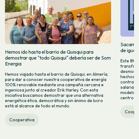
Sacamos 
de igual
Hemos ido hasta el barrio de Quisqui para
demostrar que "todo Quisqui" debería ser de Som
Este 8M, 
Energia
transform
desmontar
Hemos viajado hasta el barrio de Quisqui, en Almería,
hechos y 
para dar a conocer nuestra cooperativa de energía
contrataci
100% renovable mediante una campaña cercana e
salarial 
ingeniosa junto al creador Erik Harley. Con esta
modelo co
iniciativa buscamos demostrar que una alternativa
centro ca
energética ética, democrática y sin ánimo de lucro
está al alcance de todo el mundo.
Cooper
Cooperativa