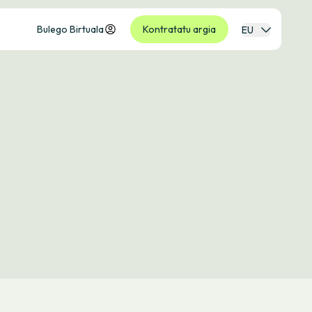
Bulego Birtuala
Kontratatu argia
EU