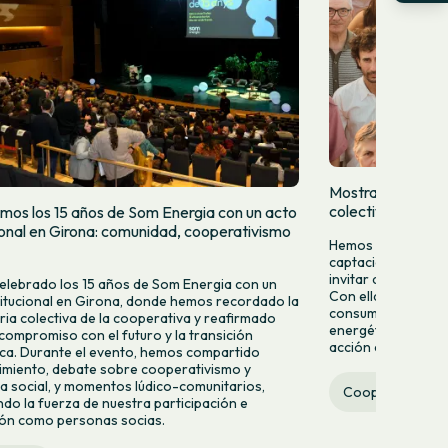
Mostramos quien
colectivamente
mos los 15 años de Som Energia con un acto
cional en Girona: comunidad, cooperativismo
Hemos lanzado una
captación para da
invitar a más pers
lebrado los 15 años de Som Energia con un
Con ella queremos 
titucional en Girona, donde hemos recordado la
consumir energía v
ria colectiva de la cooperativa y reafirmado
energético desde la
compromiso con el futuro y la transición
acción colectiva.
ca. Durante el evento, hemos compartido
miento, debate sobre cooperativismo y
 social, y momentos lúdico-comunitarios,
Cooperativa
do la fuerza de nuestra participación e
ión como personas socias.