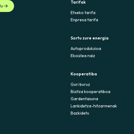
Tarifak
tu
Etxeko tarifa
Enpresa tarifa
Sortu zure energia
Autoprodukzioa
Ekoizlea naiz
Kooperatiba
Guri buruz
Bizitza kooperatiboa
Gardentasuna
Lankidetza-hitzarmenak
Bazkidetu