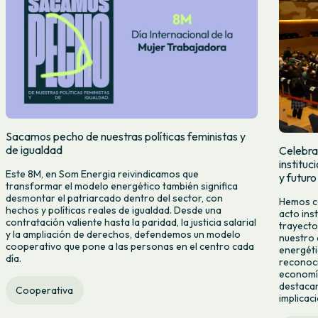
Sacamos pecho de nuestras políticas feministas y
de igualdad
Celebra
institu
Este 8M, en Som Energia reivindicamos que
y futuro
transformar el modelo energético también significa
desmontar el patriarcado dentro del sector, con
Hemos ce
hechos y políticas reales de igualdad. Desde una
acto ins
contratación valiente hasta la paridad, la justicia salarial
trayecto
y la ampliación de derechos, defendemos un modelo
nuestro 
cooperativo que pone a las personas en el centro cada
energéti
día.
reconoci
economía
destacan
Cooperativa
implicac