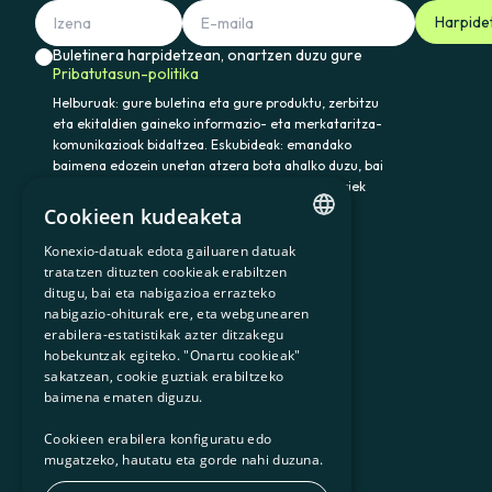
Harpide
Buletinera harpidetzean, onartzen duzu gure
Pribatutasun-politika
Helburuak: gure buletina eta gure produktu, zerbitzu
eta ekitaldien gaineko informazio- eta merkataritza-
komunikazioak bidaltzea. Eskubideak: emandako
baimena edozein unetan atzera bota ahalko duzu, bai
eta datuak atzitu, zuzendu eta ezabatu ere. Horiek
eta gainerako eskubideak baliatzeko idatzi
Cookieen kudeaketa
somenergia@delegado-datos.com helbidera.
Informazio osagarria:
Pribatutasun-politika
Konexio-datuak edota gailuaren datuak
CATALAN
tratatzen dituzten cookieak erabiltzen
ditugu, bai eta nabigazioa errazteko
SPANISH
nabigazio-ohiturak ere, eta webgunearen
erabilera-estatistikak azter ditzakegu
GL
900 103 605
hobekuntzak egiteko. "Onartu cookieak"
BASQUE
sakatzean, cookie guztiak erabiltzeko
baimena ematen diguzu.
Cookieen erabilera konfiguratu edo
mugatzeko, hautatu eta gorde nahi duzuna.