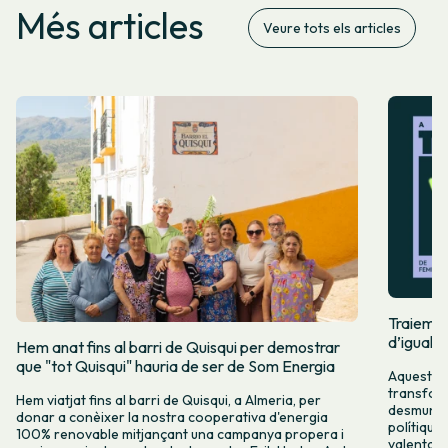
Més articles
Veure tots els articles
Traiem pi
d’igualta
Hem anat fins al barri de Quisqui per demostrar
que "tot Quisqui" hauria de ser de Som Energia
Aquest 8M
transform
Hem viatjat fins al barri de Quisqui, a Almeria, per
desmuntar
donar a conèixer la nostra cooperativa d'energia
polítique
100% renovable mitjançant una campanya propera i
valenta fin