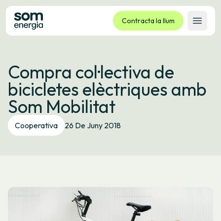
Contracta la llum
Obrir 
Tarifes
Compra col·lectiva de
Serveis
bicicletes elèctriques amb
Empreses
Som Mobilitat
La cooperativa
Contacte
Cooperativa
26 De Juny 2018
Tràmits
Oficina virtual
Idioma:
CA
ES
GL
EU