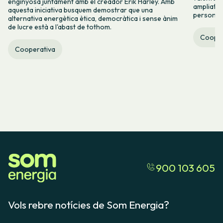
enginyosa juntament amb el creador Erik Harley. Amb
ampliats,
aquesta iniciativa busquem demostrar que una
persones 
alternativa energètica ètica, democràtica i sense ànim
de lucre està a l'abast de tothom.
Cooper
Cooperativa
900 103 605
Vols rebre notícies de Som Energia?