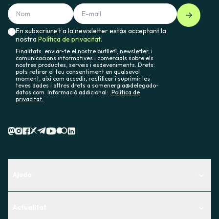
En subscriure't a la newsletter estàs acceptant la
nostra
Política de privacitat.
Finalitats: enviar-te el nostre butlletí, newsletter, i
comunicacions informatives i comercials sobre els
nostres productes, serveis i esdeveniments. Drets:
pots retirar el teu consentiment en qualsevol
moment, així com accedir, rectificar i suprimir les
teves dades i altres drets a somenergia@delegado-
datos.com. Informació addicional:
Política de
privacitat.
Ajuda
Centre d'Ajuda
Actualitat
Descobreix quin servei t'encaixa millor