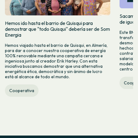
Sacamos 
de igual
Hemos ido hasta el barrio de Quisqui para
demostrar que "todo Quisqui" debería ser de Som
Este 8M, 
Energia
transform
desmontar
Hemos viajado hasta el barrio de Quisqui, en Almería,
hechos y 
para dar a conocer nuestra cooperativa de energía
contrataci
100% renovable mediante una campaña cercana e
salarial 
ingeniosa junto al creador Erik Harley. Con esta
modelo co
iniciativa buscamos demostrar que una alternativa
centro ca
energética ética, democrática y sin ánimo de lucro
está al alcance de todo el mundo.
Cooper
Cooperativa