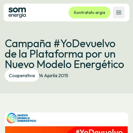
Kontratatu argia
Ireki 
Tarifak
Campaña #YoDevuelvo
Zerbitzuak
de la Plataforma por un
Enpresak
Nuevo Modelo Energético
Kooperatiba
Kontaktua
Cooperativa
14 Apirila 2015
Izapideak
Bulego Birtuala
Hizkuntza:
EU
ES
CA
GL