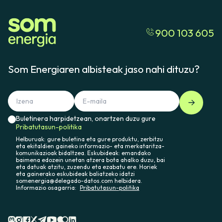
900 103 605
Som Energiaren albisteak jaso nahi dituzu?
Buletinera harpidetzean, onartzen duzu gure
Pribatutasun-politika
Helburuak: gure buletina eta gure produktu, zerbitzu
eta ekitaldien gaineko informazio- eta merkataritza-
komunikazioak bidaltzea. Eskubideak: emandako
baimena edozein unetan atzera bota ahalko duzu, bai
eta datuak atzitu, zuzendu eta ezabatu ere. Horiek
eta gainerako eskubideak baliatzeko idatzi
somenergia@delegado-datos.com helbidera.
Informazio osagarria:
Pribatutasun-politika