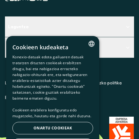
Laguntza
Centro de Ayuda
Cookieen kudeaketa
Albisteak
Aurkitu zerbitzurik egokiena zuretzat
Konexio-datuak edota gailuaren datuak
CATALAN
Albisteak
Contacto
tratatzen dituzten cookieak erabiltzen
ditugu, bai eta nabigazioa errazteko
SPANISH
Bazkideen txokoa
nabigazio-ohiturak ere, eta webgunearen
erabilera-estatistikak azter ditzakegu
GL
Prentsa
Lege-oharra
Pribatutasun-politika
Cookieei buruzko politika
hobekuntzak egiteko. "Onartu cookieak"
BASQUE
sakatzean, cookie guztiak erabiltzeko
Gurekin lan egin
ES
CA
GL
EU
baimena ematen diguzu.
Cookieen erabilera konfiguratu edo
mugatzeko, hautatu eta gorde nahi duzuna.
ONARTU COOKIEAK