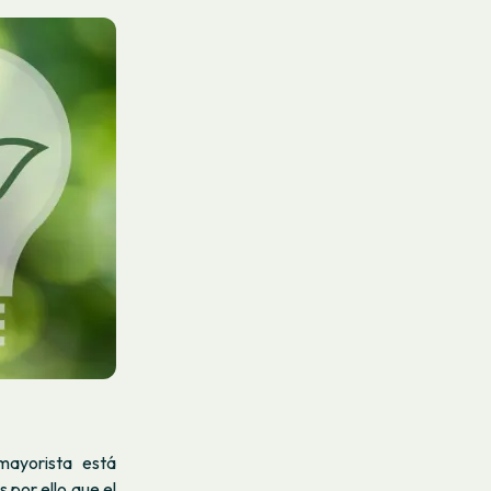
mayorista está
 por ello que el