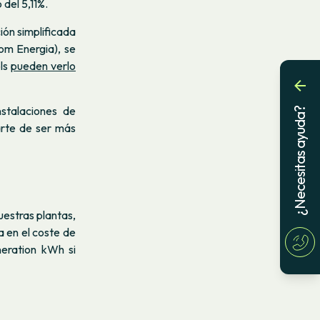
 del 5,11%.
ón simplificada
Som Energia), se
ols
pueden verlo
stalaciones de
¿Necesitas ayuda?
arte de ser más
uestras plantas,
a en el coste de
neration kWh si