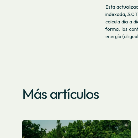
Esta actualizac
indexada, 3.0TD
calcula día a d
forma, los con
energía (al igu
Más artículos