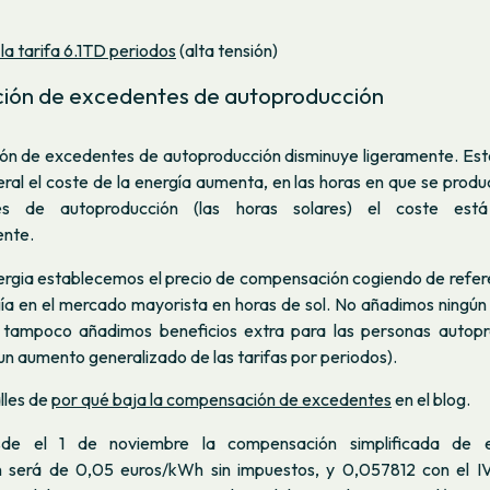
la tarifa 6.1TD periodos
(alta tensión)
ón de excedentes de autoproducción
n de excedentes de autoproducción disminuye ligeramente. Esto
al el coste de la energía aumenta, en las horas en que se produ
es de autoproducción (las horas solares) el coste está
ente.
gia establecemos el precio de compensación cogiendo de refere
gía en el mercado mayorista en horas de sol. No añadimos ningún
y tampoco añadimos beneficios extra para las personas autopr
 un aumento generalizado de las tarifas por periodos).
lles de
por qué baja la compensación de excedentes
en el blog.
sde el 1 de noviembre la compensación simplificada de 
n será de 0,05 euros/kWh sin impuestos, y 0,057812 con el IV