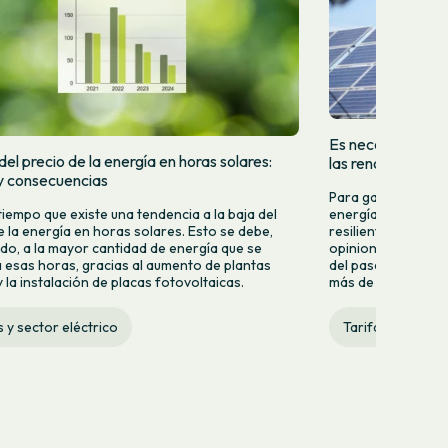
Es necesario que 
el precio de la energía en horas solares:
las renovables
y consecuencias
Para garantizar u
tiempo que existe una tendencia a la baja del
energía renovable,
e la energía en horas solares. Esto se debe,
resiliente, eficien
do, a la mayor cantidad de energía que se
opiniones y especu
 esas horas, gracias al aumento de plantas
del pasado lunes 2
 la instalación de placas fotovoltaicas.
más de quince años 
s y sector eléctrico
Tarifas y sector 