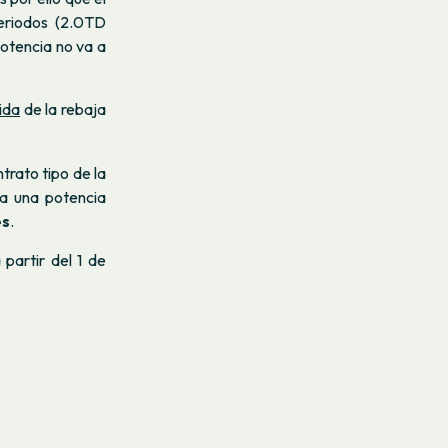
periodos (2.0TD
potencia no va a
ida
de la rebaja
trato tipo de la
ga una potencia
es
.
partir del 1 de