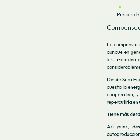
Precios de 
Compensaci
La compensació
aunque en gener
los excedent
considerablem
Desde Som Ener
cuesta la ener
cooperativa, 
repercutiría en
Tiene más deta
Así pues, de
autoproducció