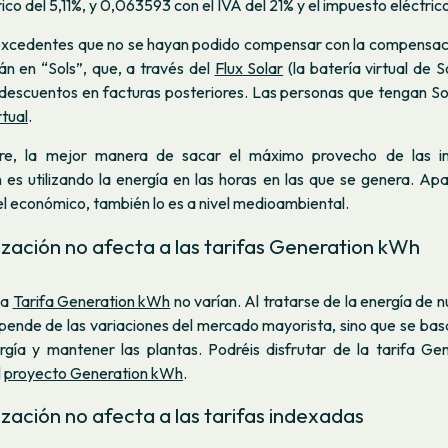
co del 5,11%, y 0,063593 con el IVA del 21% y el impuesto eléctrico
s excedentes que no se hayan podido compensar con la compensaci
án en “Sols”, que, a través del
Flux Solar
(la batería virtual de 
 descuentos en facturas posteriores. Las personas que tengan S
rtual
.
e, la mejor manera de sacar el máximo provecho de las in
 es utilizando la energía en las horas en las que se genera. Ap
el económico, también lo es a nivel medioambiental.
ización no afecta a las tarifas Generation kWh
la
Tarifa Generation kWh
no varían. Al tratarse de la energía de n
pende de las variaciones del mercado mayorista, sino que se bas
rgía y mantener las plantas. Podréis disfrutar de la tarifa Ge
l
proyecto Generation kWh
.
ización no afecta a las tarifas indexadas