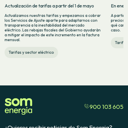
Actualización de tarifas a partir del 1 de mayo
En enero
Actualizamos nuestras tarifas y empezamos a cobrar
A partir 
los Servicios de Ajuste aparte para adaptarnos con
precios d
transparencia a la inestabilidad del mercado
qué camb
eléctrico. Las rebajas fiscales del Gobierno ayudarán
caso.
a mitigar el impacto de este incremento en la factura
mensual.
Tarifas
Tarifas y sector eléctrico
900 103 605
¿Quieres recibir noticias de Som Energia?