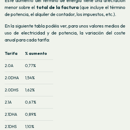
Este aumento del término de energía tiene una afectación
menor sobre el
total de la factura
(que incluye el término
de potencia, el alquiler de contador, los impuestos, etc.).
En la siguiente tabla podéis ver, para unos valores medios de
uso de electricidad y de potencia, la variación del coste
anual para cada tarifa:
Tarifa
% aumento
2.0A
0,77%
2.0DHA
1,54%
2.0DHS
1,62%
2.1A
0,67%
2.1DHA
0,89%
2.1DHS
1,10%