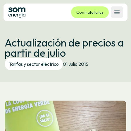
Contrata la luz
Abrir 
Tarifas
Actualización de precios a
Servicios
partir de julio
Empresas
La cooperativa
Tarifas y sector eléctrico
01 Julio 2015
Contacto
Trámites
Oficina virtual
Idioma:
ES
CA
GL
EU