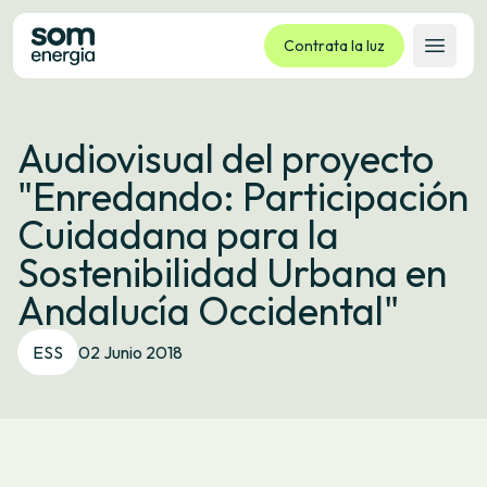
Contrata la luz
Abrir 
Tarifas
Audiovisual del proyecto
Servicios
"Enredando: Participación
Empresas
Cuidadana para la
La cooperativa
Sostenibilidad Urbana en
Contacto
Andalucía Occidental"
Trámites
ESS
02 Junio 2018
Oficina virtual
Idioma:
ES
CA
GL
EU