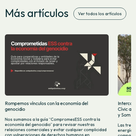
Más artículos
Ver todos los artículos
Rompemos vínculos con la economía del
Intercoo
genocidio
Cívic ap
y Som Mo
Nos sumamos a la guía “CompromesESS contra la
economía del genocidio” para revisar nuestras
Las tres 
relaciones comerciales y evitar cualquier complicidad
energía, 
con vulneraciones de derechos humanos en
compartid