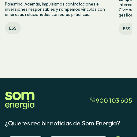
Palestina. Además, impulsamos contrataciones e
intercoo
inversiones responsables y rompemos vínculos con
Cívic acc
empresas relacionadas con estas prácticas.
gestiona
ESS
ESS
900 103 605
¿Quieres recibir noticias de Som Energia?