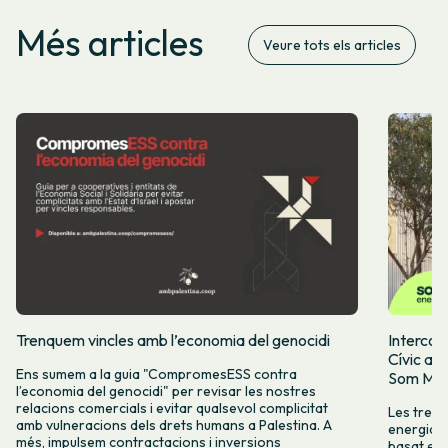
Més articles
Veure tots els articles
Trenquem vincles amb l’economia del genocidi
Intercoo
Cívic ap
Ens sumem a la guia "CompromesESS contra
Som Mobi
l’economia del genocidi" per revisar les nostres
relacions comercials i evitar qualsevol complicitat
Les tres 
amb vulneracions dels drets humans a Palestina. A
energia, 
més, impulsem contractacions i inversions
basat en l