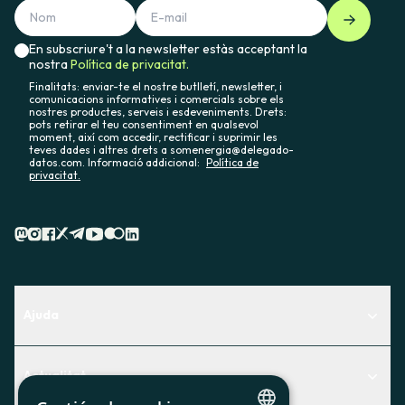
En subscriure't a la newsletter estàs acceptant la
nostra
Política de privacitat.
Finalitats: enviar-te el nostre butlletí, newsletter, i
comunicacions informatives i comercials sobre els
nostres productes, serveis i esdeveniments. Drets:
pots retirar el teu consentiment en qualsevol
moment, així com accedir, rectificar i suprimir les
teves dades i altres drets a somenergia@delegado-
datos.com. Informació addicional:
Política de
privacitat.
Ajuda
Centre d'Ajuda
Actualitat
Descobreix quin servei t'encaixa millor