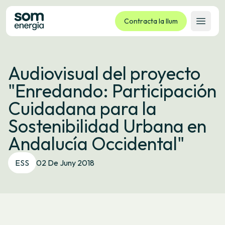
Contracta la llum
Obrir 
Tarifes
Audiovisual del proyecto
Serveis
"Enredando: Participación
Empreses
Cuidadana para la
La cooperativa
Sostenibilidad Urbana en
Contacte
Andalucía Occidental"
Tràmits
ESS
02 De Juny 2018
Oficina virtual
Idioma:
CA
ES
GL
EU