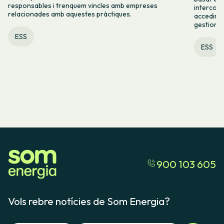
responsables i trenquem vincles amb empreses
intercoop
relacionades amb aquestes pràctiques.
accedir a 
gestionad
ESS
ESS
900 103 605
Vols rebre notícies de Som Energia?