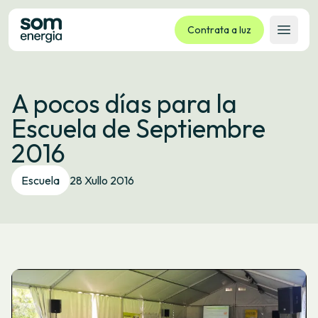
Contrata a luz
Abrir 
Tarifas
A pocos días para la
Servizos
Escuela de Septiembre
Empresas
2016
La cooperativa
Contacto
Escuela
28 Xullo 2016
Trámites
Oficina virtual
Idioma:
GL
ES
CA
EU