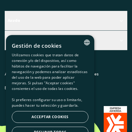
Axuda
Centro de Ayuda
Actualidad
Descubre qué servicio te encaja mejor
Gestión de cookies
Actualidad
Contacto
Utilizamos cookies que tratan datos de
CATALAN
conexión y/o del dispositivo, así como
O recuncho da socia
hábitos de navegación para facilitar la
SPANISH
navegación y podemos analizar estadísticas
Prensa
Aviso legal
Política de privacidad
Política de cookies
del uso de la web para poder aplicar
GL
mejoras. Si pulsas "Aceptar cookies"
Trabaja con nosotros
ES
CA
GL
EU
BASQUE
consientes el uso de todas las cookies.
Si prefieres configurar su uso o limitarlo,
puedes hacer tu selección y guardarla.
ACCEPTAR COOKIES