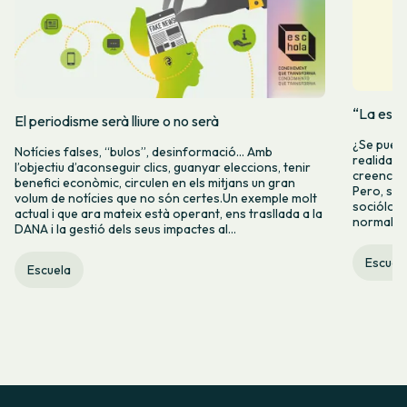
“La espe
El periodisme serà lliure o no serà
¿Se puede
Notícies falses, “bulos”, desinformació… Amb
realidad 
l’objectiu d’aconseguir clics, guanyar eleccions, tenir
creencia 
benefici econòmic, circulen en els mitjans un gran
Pero, seg
volum de notícies que no són certes.Un exemple molt
socióloga
actual i que ara mateix està operant, ens trasllada a la
normalida
DANA i la gestió dels seus impactes al...
Escuel
Escuela