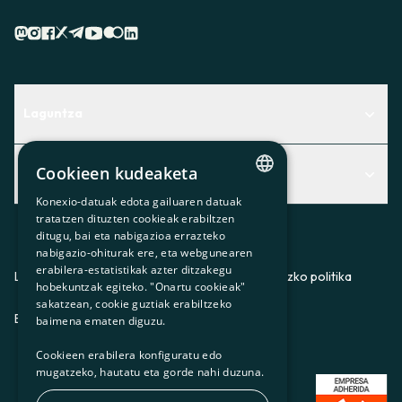
Laguntza
Centro de Ayuda
Cookieen kudeaketa
Albisteak
Aurkitu zerbitzurik egokiena zuretzat
Konexio-datuak edota gailuaren datuak
Albisteak
CATALAN
Contacto
tratatzen dituzten cookieak erabiltzen
ditugu, bai eta nabigazioa errazteko
SPANISH
Bazkideen txokoa
nabigazio-ohiturak ere, eta webgunearen
erabilera-estatistikak azter ditzakegu
GL
Prentsa
Lege-oharra
Pribatutasun-politika
Cookieei buruzko politika
hobekuntzak egiteko. "Onartu cookieak"
BASQUE
sakatzean, cookie guztiak erabiltzeko
Gurekin lan egin
ES
CA
GL
EU
baimena ematen diguzu.
Cookieen erabilera konfiguratu edo
mugatzeko, hautatu eta gorde nahi duzuna.