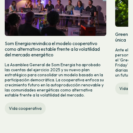
Green Fr
única
Som Energia reivindica el modelo cooperativo
como alternativa estable frente a la volatilidad
Ante el a
del mercado energético
personas 
el ‘Green 
La Asamblea General de Som Energia ha aprobado
Friday’ q
las cuentas del ejercicio 2025 y su nuevo plan
diarias y
estratégico para consolidar un modelo basado en la
un futuro
participación democrática. La cooperativa enfoca su
crecimiento futuro en la autoproducción renovable y
Vida c
las comunidades energéticas como alternativa
estable frente a la volatilidad del mercado.
Vida cooperativa