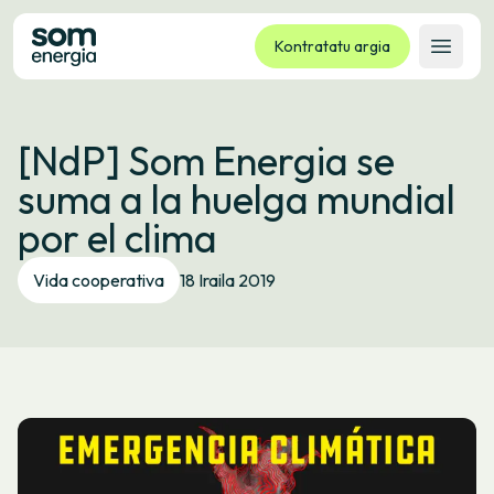
Kontratatu argia
Ireki 
Tarifak
[NdP] Som Energia se
Zerbitzuak
suma a la huelga mundial
Enpresak
por el clima
Kooperatiba
Kontaktua
Vida cooperativa
18 Iraila 2019
Izapideak
Bulego Birtuala
Hizkuntza:
EU
ES
CA
GL