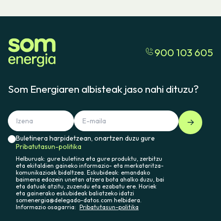
900 103 605
Som Energiaren albisteak jaso nahi dituzu?
Buletinera harpidetzean, onartzen duzu gure
Pribatutasun-politika
Helburuak: gure buletina eta gure produktu, zerbitzu
eta ekitaldien gaineko informazio- eta merkataritza-
komunikazioak bidaltzea. Eskubideak: emandako
baimena edozein unetan atzera bota ahalko duzu, bai
eta datuak atzitu, zuzendu eta ezabatu ere. Horiek
eta gainerako eskubideak baliatzeko idatzi
somenergia@delegado-datos.com helbidera.
Informazio osagarria:
Pribatutasun-politika