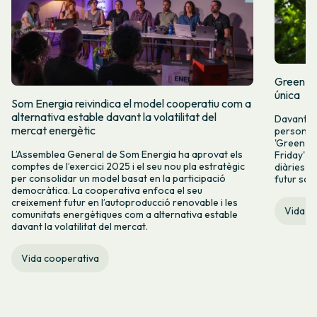
Green Fr
única
Som Energia reivindica el model cooperatiu com a
alternativa estable davant la volatilitat del
Davant l
mercat energètic
persones 
'Green Fr
L’Assemblea General de Som Energia ha aprovat els
Friday' q
comptes de l’exercici 2025 i el seu nou pla estratègic
diàries i 
per consolidar un model basat en la participació
futur sos
democràtica. La cooperativa enfoca el seu
creixement futur en l’autoproducció renovable i les
Vida c
comunitats energètiques com a alternativa estable
davant la volatilitat del mercat.
Vida cooperativa