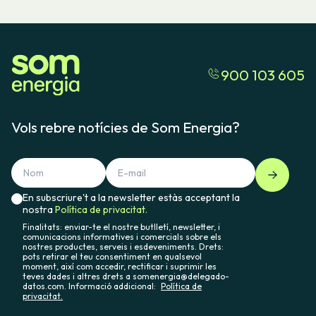
900 103 605
Vols rebre notícies de Som Energia?
En subscriure't a la newsletter estàs acceptant la
nostra
Política de privacitat.
Finalitats: enviar-te el nostre butlletí, newsletter, i
comunicacions informatives i comercials sobre els
nostres productes, serveis i esdeveniments. Drets:
pots retirar el teu consentiment en qualsevol
moment, així com accedir, rectificar i suprimir les
teves dades i altres drets a somenergia@delegado-
datos.com. Informació addicional:
Política de
privacitat.