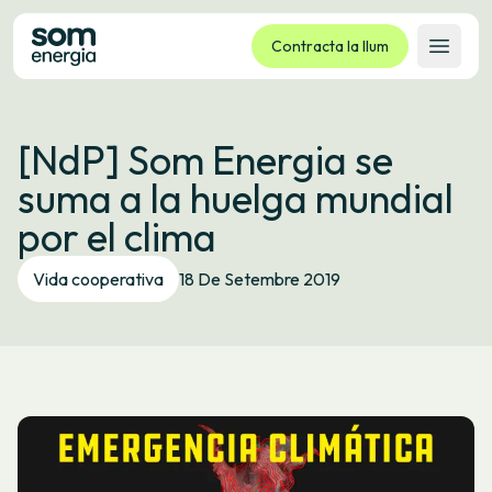
Contracta la llum
Obrir 
Tarifes
[NdP] Som Energia se
Serveis
suma a la huelga mundial
Empreses
por el clima
La cooperativa
Contacte
Vida cooperativa
18 De Setembre 2019
Tràmits
Oficina virtual
Idioma:
CA
ES
GL
EU