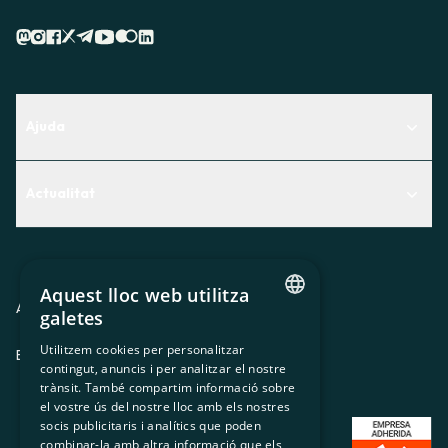
Ajuda
Centre d'Ajuda
Actualitat
Descobreix quin servei t'encaixa millor
Actualitat
Contacte
El racó de la sòcia
Aquest lloc web utilitza
Premsa
Avis legal
Política de privacitat
Política de cookies
galetes
CATALAN
Treballa amb nosaltres
Utilitzem cookies per personalitzar
ES
CA
GL
EU
contingut, anuncis i per analitzar el nostre
SPANISH
trànsit. També compartim informació sobre
GL
el vostre ús del nostre lloc amb els nostres
socis publicitaris i analítics que poden
BASQUE
combinar-la amb altra informació que els