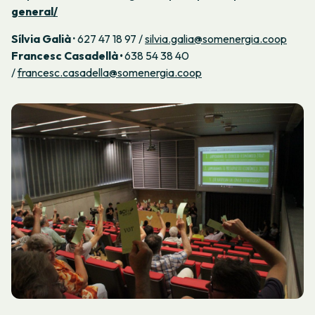
general/
Sílvia Galià ·
627 47 18 97 /
silvia.galia@somenergia.coop
Francesc Casadellà
·
638 54 38 40
/
francesc.casadella@somenergia.coop