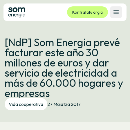
Kontratatu argia
Ireki 
Tarifak
[NdP] Som Energia prevé
Zerbitzuak
facturar este año 30
Enpresak
millones de euros y dar
Kooperatiba
servicio de electricidad a
Kontaktua
más de 60.000 hogares y
Izapideak
empresas
Bulego Birtuala
Vida cooperativa
27 Maiatza 2017
Hizkuntza:
EU
ES
CA
GL