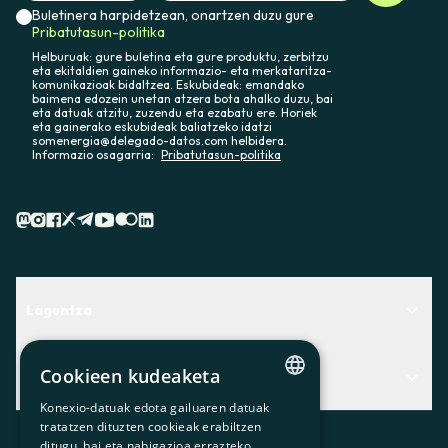
Buletinera harpidetzean, onartzen duzu gure
Pribatutasun-politika
Helburuak: gure buletina eta gure produktu, zerbitzu
eta ekitaldien gaineko informazio- eta merkataritza-
komunikazioak bidaltzea. Eskubideak: emandako
baimena edozein unetan atzera bota ahalko duzu, bai
eta datuak atzitu, zuzendu eta ezabatu ere. Horiek
eta gainerako eskubideak baliatzeko idatzi
somenergia@delegado-datos.com helbidera.
Informazio osagarria:
Pribatutasun-politika
Laguntza
Centro de Ayuda
Cookieen kudeaketa
Albisteak
Aurkitu zerbitzurik egokiena zuretzat
Konexio-datuak edota gailuaren datuak
CATALAN
Albisteak
Contacto
tratatzen dituzten cookieak erabiltzen
ditugu, bai eta nabigazioa errazteko