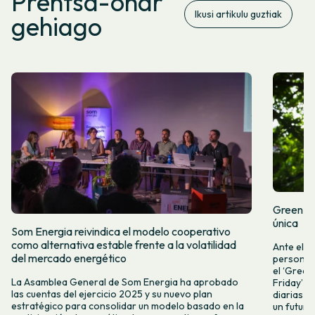
Prentsa-ohar
Ikusi artikulu guztiak
gehiago
Green Fr
única
Som Energia reivindica el modelo cooperativo
como alternativa estable frente a la volatilidad
Ante el a
del mercado energético
personas 
el ‘Green 
La Asamblea General de Som Energia ha aprobado
Friday’ q
las cuentas del ejercicio 2025 y su nuevo plan
diarias y
estratégico para consolidar un modelo basado en la
un futuro