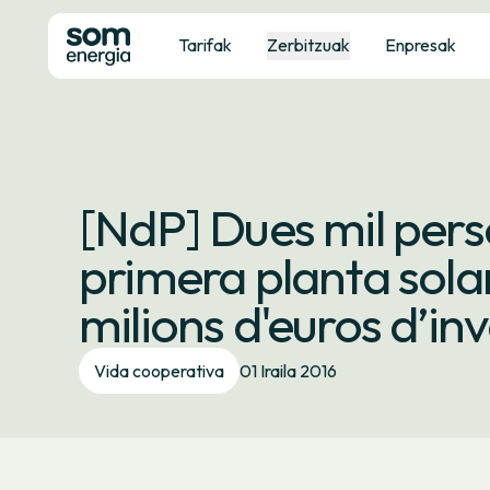
Tarifak
Zerbitzuak
Enpresak
[NdP] Dues mil per
primera planta solar
milions d'euros d’inv
Vida cooperativa
01 Iraila 2016