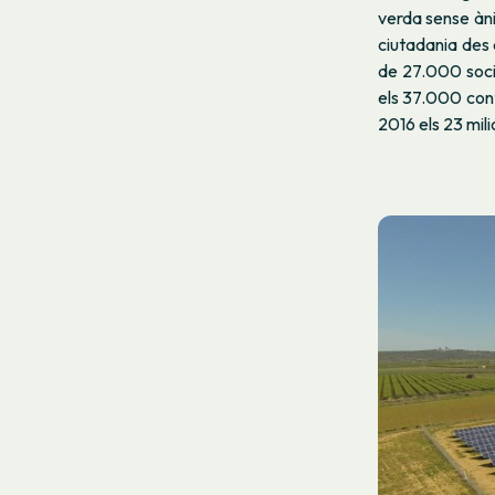
verda sense àni
ciutadania des 
de 27.000 socis
els 37.000 cont
2016 els 23 mili