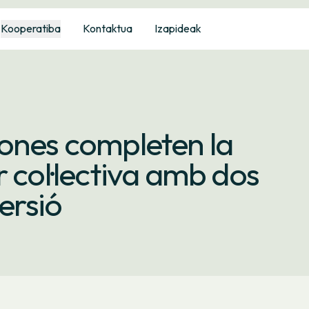
Kooperatiba
Kontaktua
Izapideak
sones completen la
 col·lectiva amb dos
ersió