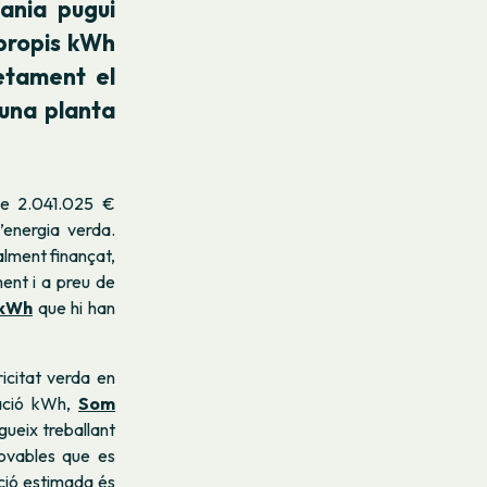
ania pugui
 propis kWh
letament el
’una planta
de 2.041.025 €
’energia verda.
alment finançat,
ment i a preu de
 kWh
que hi han
icitat verda en
ació kWh,
Som
ueix treballant
ovables que es
cció estimada és