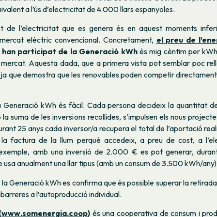
valent a l’ús d’electricitat de 4.000 llars espanyoles.
t de l’electricitat que es genera és en aquest moments infer
l mercat elèctric convencional. Concretament,
el preu de l’ene
 han participat de la Generació kWh
és mig cèntim per kW
l mercat. Aquesta dada, que a primera vista pot semblar poc rell
, ja que demostra que les renovables poden competir directament
la Generació kWh és fàcil. Cada persona decideix la quantitat de
mb la suma de les inversions recollides, s’impulsen els nous project
durant 25 anys cada inversor/a recupera el total de l’aportació rea
a la factura de la llum perquè accedeix, a preu de cost, a l’ele
 exemple, amb una inversió de 2.000 € es pot generar, durant
que usa anualment una llar tipus (amb un consum de 3.500 kWh/any)
la Generació kWh es confirma que és possible superar la retirada
 barreres a l’autoproducció individual.
(
www.somenergia.coop
)
és una cooperativa de consum i prod