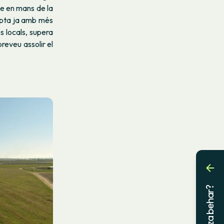
le en mans de la
ompta ja amb més
s locals, supera
reveu assolir el
Laguntza behar?