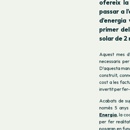
ofereix l
passar a l
d’energia 
primer del
solar de 2 
Aquest mes d’
necessaris per
D’aquesta mane
construït, conn
cost a les fact
invertit per fer
Acabats de sup
només 5 anys 
Energia
, la c
per fer realit
posaran en func