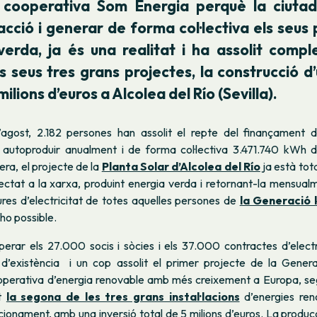
a cooperativa Som Energia perquè la ciutad
’acció i generar de forma col·lectiva els seus
verda, ja és una realitat i ha assolit comp
s seus tres grans projectes, la construcció d
milions d’euros a Alcolea del Río (Sevilla).
agost, 2.182 persones han assolit el repte del finançament 
 autoproduir anualment i de forma col·lectiva 3.471.740 kWh d
ra, el projecte de la
Planta Solar d’Alcolea del Río
ja està tot
ectat a la xarxa, produint energia verda i retornant-la mensual
ures d’electricitat de totes aquelles persones de
la Generació
-ho possible.
erar els 27.000 socis i sòcies i els 37.000 contractes d’electr
d’existència i un cop
assolit el primer projecte de la Gener
ooperativa d’energia renovable amb més creixement a Europa,
seg
at
la segona de les tres grans instal·lacions
d’energies ren
ionament, amb una inversió total de 5 milions d’euros. La produ