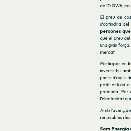
de 10 GWh, equi
El preu de cos
s’obtindria de
persones que
que el preu de
una gran força
mercat.
Participar en 
invertir-hi i a
partir d’aquí i 
petit estalvi 
produïda. Per
l’electricitat 
Amb l’avenç de 
renovables i les
Som Energia 