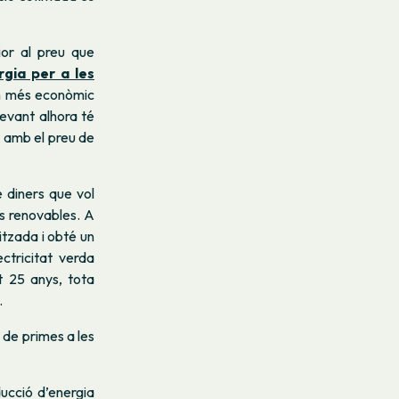
ior al preu que
rgia per a les
h més econòmic
evant alhora té
 amb el preu de
 diners que vol
es renovables. A
litzada i obté un
ctricitat verda
 25 anys, tota
.
 de primes a les
ucció d’energia