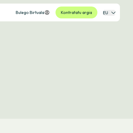
Bulego Birtuala
Kontratatu argia
EU