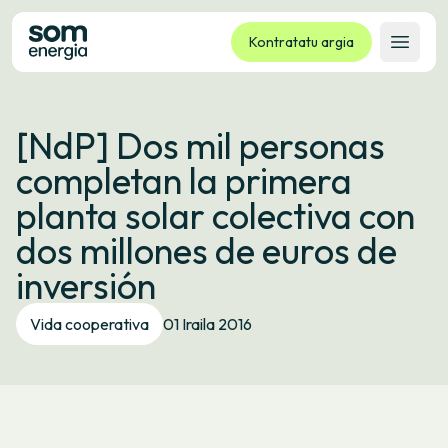
Kontratatu argia
Ireki 
Tarifak
[NdP] Dos mil personas
Zerbitzuak
completan la primera
Enpresak
planta solar colectiva con
Kooperatiba
dos millones de euros de
Kontaktua
inversión
Izapideak
Vida cooperativa
01 Iraila 2016
Bulego Birtuala
Hizkuntza:
EU
ES
CA
GL