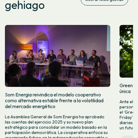
gehiago
Green Fr
única
Som Energia reivindica el modelo cooperativo
como alternativa estable frente a la volatilidad
Ante el a
del mercado energético
personas 
el ‘Green 
La Asamblea General de Som Energia ha aprobado
Friday’ q
las cuentas del ejercicio 2025 y su nuevo plan
diarias y
estratégico para consolidar un modelo basado en la
un futuro
participación democrática. La cooperativa enfoca su
crecimiento futuro en la autoproducción renovable y