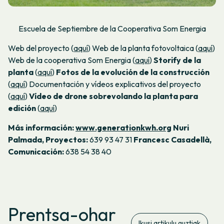
Escuela de Septiembre de la Cooperativa Som Energia
Web del proyecto (
aquí
)
Web de la planta fotovoltaica (
aquí
)
Web de la cooperativa Som Energia (
aquí
)
Storify de la
planta
(
aquí
)
Fotos de la evolución de la construcción
(
aquí
)
Documentación y vídeos explicativos del proyecto
(
aquí
)
Vídeo de drone sobrevolando la planta para
edición
(
aquí
)
Más información:
www.generationkwh.org
Nuri
Palmada, Proyectos:
639 93 47 31
Francesc Casadellà,
Comunicación:
638 54 38 40
Prentsa-ohar
Ikusi artikulu guztiak