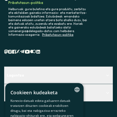
Pribatutasun-politika
Helburuak: gure buletina eta gure produktu, zerbitzu
eta ekitaldien gaineko informazio- eta merkataritza-
komunikazioak bidaltzea. Eskubideak: emandako
baimena edozein unetan atzera bota ahalko duzu, bai
eta datuak atzitu, zuzendu eta ezabatu ere. Horiek
eta gainerako eskubideak baliatzeko idatzi
somenergia@delegado-datos.com helbidera.
Informazio osagarria:
Pribatutasun-politika
Laguntza
Centro de Ayuda
Cookieen kudeaketa
Albisteak
Aurkitu zerbitzurik egokiena zuretzat
Konexio-datuak edota gailuaren datuak
CATALAN
Albisteak
Contacto
tratatzen dituzten cookieak erabiltzen
ditugu, bai eta nabigazioa errazteko
SPANISH
Bazkideen txokoa
nabigazio-ohiturak ere, eta webgunearen