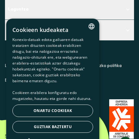
Laguntza
Centro de Ayuda
Cookieen kudeaketa
Albisteak
Aurkitu zerbitzurik egokiena zuretzat
Konexio-datuak edota gailuaren datuak
Albisteak
CATALAN
Contacto
tratatzen dituzten cookieak erabiltzen
ditugu, bai eta nabigazioa errazteko
SPANISH
Bazkideen txokoa
nabigazio-ohiturak ere, eta webgunearen
erabilera-estatistikak azter ditzakegu
GL
Prentsa
Lege-oharra
Pribatutasun-politika
Cookieei buruzko politika
hobekuntzak egiteko. "Onartu cookieak"
BASQUE
sakatzean, cookie guztiak erabiltzeko
Gurekin lan egin
ES
CA
GL
EU
baimena ematen diguzu.
Cookieen erabilera konfiguratu edo
mugatzeko, hautatu eta gorde nahi duzuna.
ONARTU COOKIEAK
GUZTIAK BAZTERTU
Som Energia SCCL - 2026