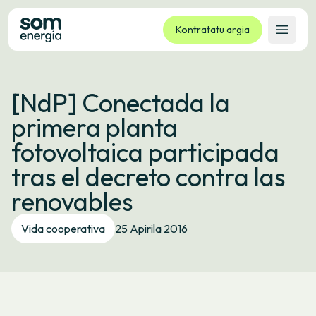
Kontratatu argia
Ireki 
Tarifak
[NdP] Conectada la
Zerbitzuak
primera planta
Enpresak
fotovoltaica participada
Kooperatiba
tras el decreto contra las
Kontaktua
renovables
Izapideak
Vida cooperativa
25 Apirila 2016
Bulego Birtuala
Hizkuntza:
EU
ES
CA
GL