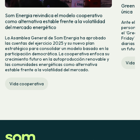
Green Fr
única
Som Energia reivindica el modelo cooperativo
como alternativa estable frente a la volatilidad
Ante el a
del mercado energético
personas 
el ‘Green 
La Asamblea General de Som Energia ha aprobado
Friday’ q
las cuentas del ejercicio 2025 y su nuevo plan
diarias y
estratégico para consolidar un modelo basado en la
un futuro
participación democrática. La cooperativa enfoca su
crecimiento futuro en la autoproducción renovable y
Vida c
las comunidades energéticas como alternativa
estable frente a la volatilidad del mercado.
Vida cooperativa