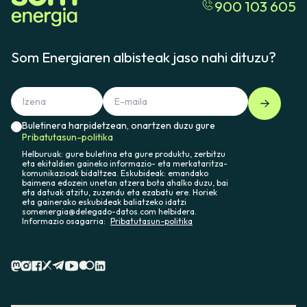
900 103 605
Som Energiaren albisteak jaso nahi dituzu?
Buletinera harpidetzean, onartzen duzu gure
Pribatutasun-politika
Helburuak: gure buletina eta gure produktu, zerbitzu
eta ekitaldien gaineko informazio- eta merkataritza-
komunikazioak bidaltzea. Eskubideak: emandako
baimena edozein unetan atzera bota ahalko duzu, bai
eta datuak atzitu, zuzendu eta ezabatu ere. Horiek
eta gainerako eskubideak baliatzeko idatzi
somenergia@delegado-datos.com helbidera.
Informazio osagarria:
Pribatutasun-politika