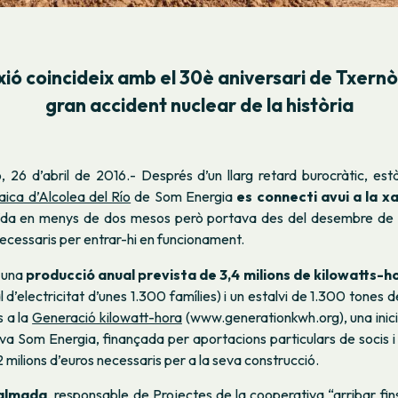
xió
coincideix amb el 30è aniversari de Txernò
gran accident nuclear de la història
o, 26 d’abril de 2016.-
Després d’un llarg retard burocràtic, est
aica d’Alcolea del Río
de Som Energia
es connecti avui a la x
ïda en menys de dos mesos però portava des del desembre de 
ecessaris per entrar-hi en funcionament.
 una
producció anual prevista de 3,4 milions de kilowatts-h
 d’electricitat d’unes 1.300 famílies) i un estalvi de 1.300
tones 
s a la
Generació kilowatt-hora
(www.generationkwh.org)
, una inic
va Som Energia, finançada per aportacions particulars de socis i 
2 milions d’euros necessaris per a la seva construcció.
Palmada
, responsable de Projectes de la cooperativa “arribar fin