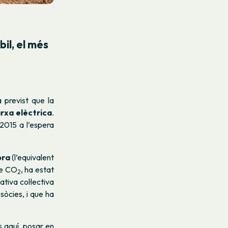
bil,
el més
à previst que la
arxa elèctrica
.
2015 a l’espera
ora
(l’equivalent
de CO
, ha esta
t
2
iativa col·lectiva
sòcies, i que ha
s aquí, posar en