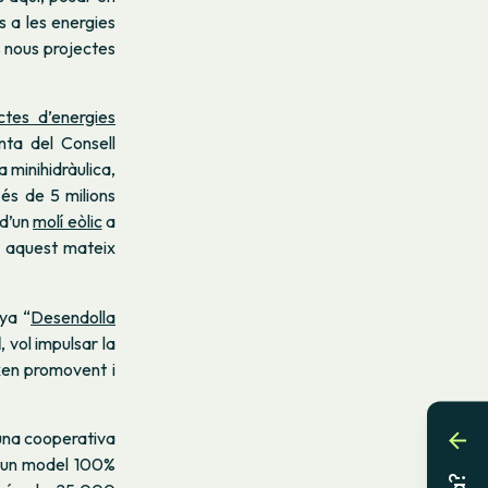
 a les energies
s nous projectes
ctes d’energies
enta del Consell
a minihidràulica,
 és de 5 milions
 d’un
molí eòlic
a
aquest mateix
ya “
Desendolla
l
, vol impulsar la
ixen promovent i
 una cooperativa
a un model 100%