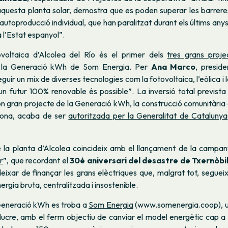
questa planta solar, demostra que es poden superar les barreres
l’autoproducció individual, que han paralitzat durant els últims any
 l’Estat espanyol”.
voltaica d’Alcolea del Río és el primer dels
tres grans proje
la Generació kWh de Som Energia. Per
Ana Marco
, presid
uir un mix de diverses tecnologies com la fotovoltaica, l’eòlica i l
n futur 100% renovable és possible”.
La inversió total prevista
on gran projecte de la Generació kWh, la construcció comunitària
lona, acaba de ser
autoritzada per la Generalitat de Catalunya
 la planta d’Alcolea coincideix amb
el llançament de la campan
r
”, que recordant el
30è aniversari del desastre de Txernòbi
eixar de finançar les grans elèctriques que, malgrat tot, segue
nergia bruta, centralitzada i insostenible.
 Generació kWh es troba a
Som Energia
(www.somenergia.coop)
,
lucre, amb el ferm objectiu de canviar el model energètic cap 