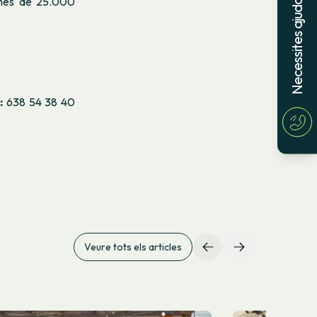
Necessites ajuda?
 més de 25.000
:
638 54 38 40
Veure tots els articles