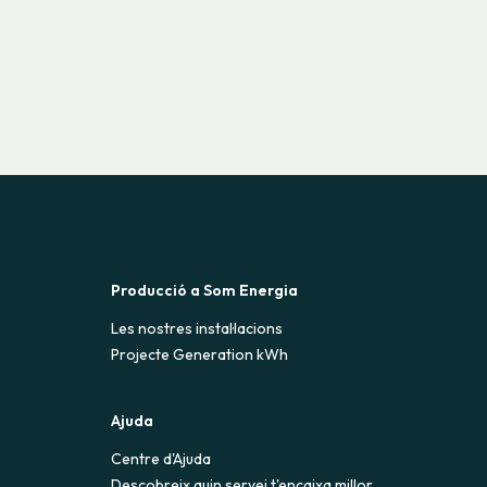
Producció a Som Energia
Les nostres instal·lacions
Projecte Generation kWh
Ajuda
Centre d'Ajuda
Descobreix quin servei t'encaixa millor