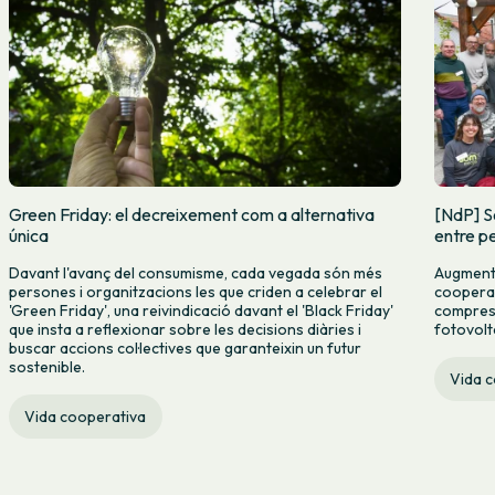
Green Friday: el decreixement com a alternativa
[NdP] S
única
entre pe
Davant l'avanç del consumisme, cada vegada són més
Augmenta
persones i organitzacions les que criden a celebrar el
cooperat
'Green Friday', una reivindicació davant el 'Black Friday'
compres c
que insta a reflexionar sobre les decisions diàries i
fotovolt
buscar accions col·lectives que garanteixin un futur
sostenible.
Vida 
Vida cooperativa