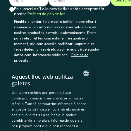
En subscriure't a la newsletter estàs acceptant la
nostra
Política de privacitat.
Finalitats: enviar-te el nostre butlletí, newsletter, i
comunicacions informatives i comercials sobre els
nostres productes, serveis i esdeveniments. Drets:
pots retirar el teu consentiment en qualsevol
moment, així com accedir, rectificar i suprimir les
teves dades i altres drets a somenergia@delegado-
datos.com. Informació addicional:
Política de
privacitat.
Aquest lloc web utilitza
galetes
900 103 605
CATALAN
Utilitzem cookies per personalitzar
contingut, anuncis i per analitzar el nostre
SPANISH
trànsit. També compartim informació sobre
GL
el vostre ús del nostre lloc amb els nostres
socis publicitaris i analítics que poden
BASQUE
combinar-la amb altra informació que els
heu proporcionat o que han recopilat a