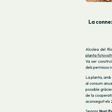
La conne
Alcolea del Rí
planta fotovolt
Va ser constru
dels permisos n
La planta, amb
al consum anual
possible
gràcie
de la cooperati
aconseguit els 
Segons
Nuri 