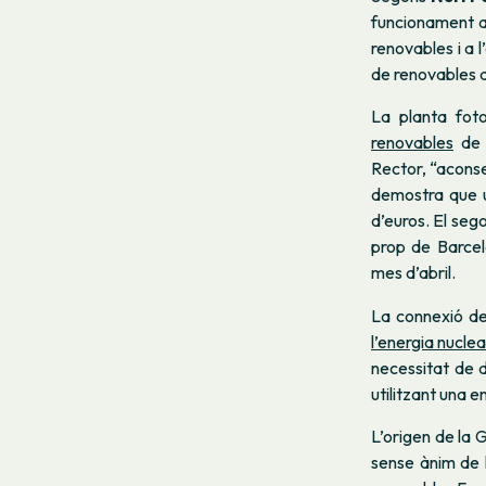
funcionament a
renovables i a 
de renovables a
La planta foto
renovables
de 
Rector, “aconseg
demostra que u
d’euros. El seg
prop de Barce
mes d’abril.
La connexió de
l’energia nuclea
necessitat de d
utilitzant una e
L’origen de la
sense ànim de 