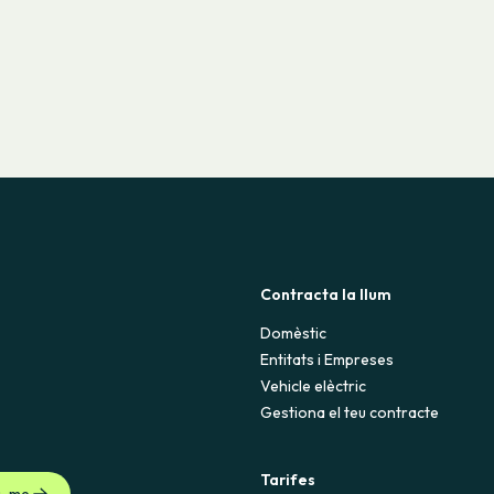
Contracta la llum
Domèstic
Entitats i Empreses
Vehicle elèctric
Gestiona el teu contracte
Tarifes
u-me