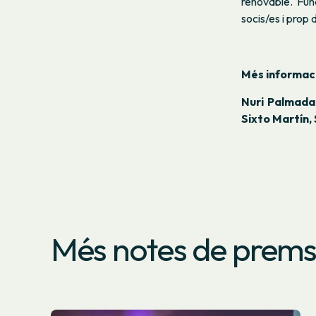
renovable. Fu
socis/es i prop
Més informac
Nuri Palmada
Sixto Martín,
Més notes de prem