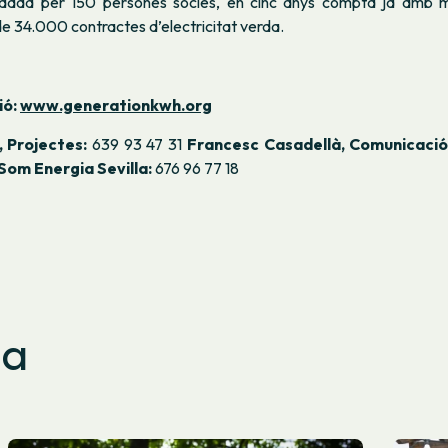
ndada per 150 persones sòcies, en cinc anys compta ja amb
 de 34.000 contractes d’electricitat verda.
ió:
www.generationkwh.org
, Projectes:
639 93 47 31
Francesc Casadellà, Comunicació
 Som Energia Sevilla:
676 96 77 18
sa