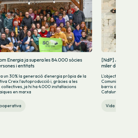
om Energia ja supera les 84.000 sòcies
[NdP] Arrenca la
rsones i entitats
miler de Comunit
 un 30% la generació d’energia pròpia de la
L'objectiu és impul
iva Creix l’autoproducció i, gràcies a les
Comunitat Energèti
ol·lectives, ja hi ha 4.000 instal·lacions
barris de grans ciu
aiques en marxa
Catalunya.
cooperativa
Vida cooperativ