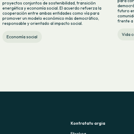
para con
proyectos conjuntos de sostenibilidad, transición
democrát
energética y economía social. El acuerdo refuerza la
futuro e
cooperación entre ambas entidades como vía para
comunida
promover un modelo económico más democrático,
frente a 
responsable y orientado al impacto social.
Vida 
Economía social
Kontratatu argia
Etxekoa