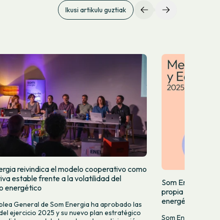
Ikusi artikulu guztiak
rgia reivindica el modelo cooperativo como
iva estable frente a la volatilidad del
Som Energia incr
 energético
propia y acelera
energéticas
lea General de Som Energia ha aprobado las
del ejercicio 2025 y su nuevo plan estratégico
Som Energia celebr