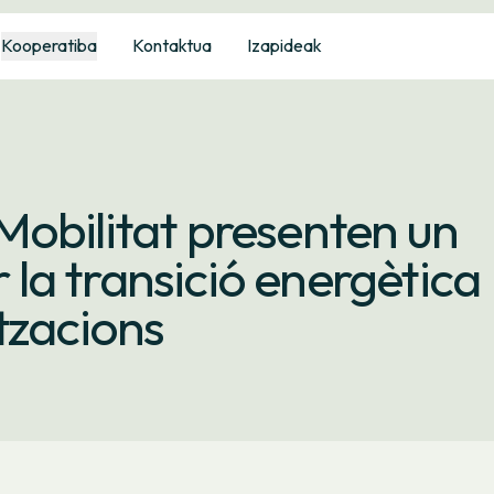
Kooperatiba
Kontaktua
Izapideak
obilitat presenten un
r la transició energètica
tzacions