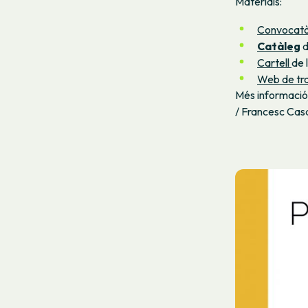
Materials:
Convocatò
Catàleg
d
Cartell
de 
Web de tra
Més informació
/
Francesc Casa