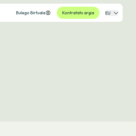
Bulego Birtuala
Kontratatu argia
EU