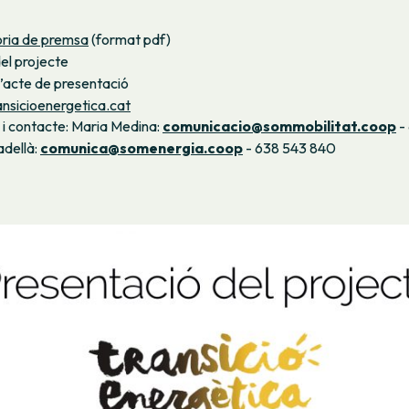
ria de premsa
(format pdf)
el projecte
l’acte de presentació
nsicioenergetica.cat
 i contacte:
Maria Medina:
comunicacio@sommobilitat.coop
-
dellà:
comunica@somenergia.coop
- 638 543 840