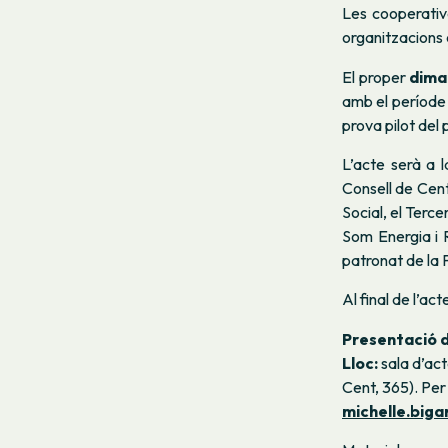
Les cooperativ
organitzacions 
El proper
dimar
amb el període 
prova pilot del 
L’acte serà a l
Consell de Cen
Social, el Terc
Som Energia i 
patronat de la 
Al final de l’ac
Presentació d
Lloc:
sala d’act
Cent, 365). Per
michelle.big