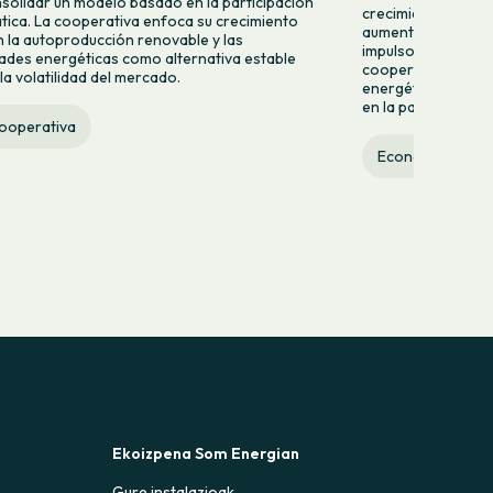
solidar un modelo basado en la participación
crecimiento con nu
ica. La cooperativa enfoca su crecimiento
aumento del 9,2% d
n la autoproducción renovable y las
impulso de nuevas
des energéticas como alternativa estable
cooperativa refuer
la volatilidad del mercado.
energética ciudad
en la participación
cooperativa
Economía social
Ekoizpena Som Energian
Gure instalazioak