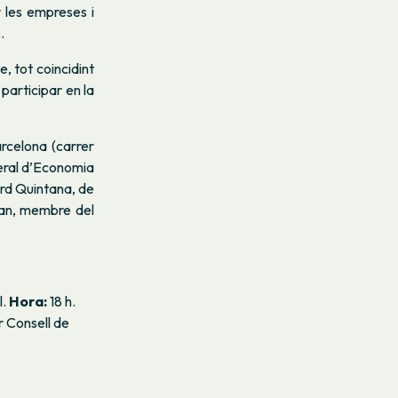
 les empreses i
.
e, tot coincidint
participar en la
arcelona (carrer
eral d’Economia
ard Quintana, de
ran, membre del
l.
Hora:
18 h.
r Consell de