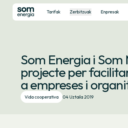
Tarifak
Zerbitzuak
Enpresak
Som Energia i Som M
projecte per facilita
a empreses i organi
Vida cooperativa
04 Uztaila 2019