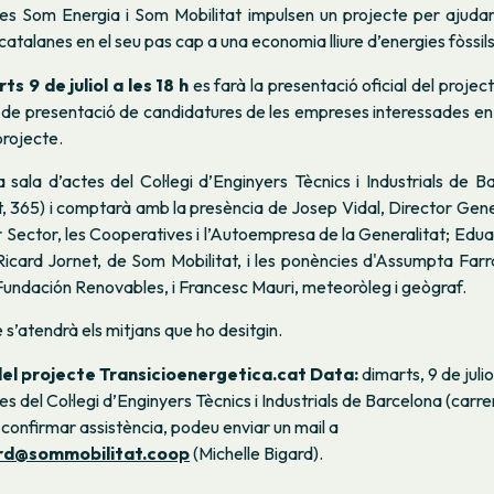
es Som Energia i Som Mobilitat impulsen un projecte per ajudar
catalanes en el seu pas cap a una economia lliure d’energies fòssils
ts 9 de juliol a les 18 h
es farà la presentació oficial del project
de presentació de candidatures de les empreses interessades en 
projecte.
a sala d’actes del Col·legi d’Enginyers Tècnics i Industrials de B
t, 365) i comptarà amb la presència de Josep Vidal, Director Gen
er Sector, les Cooperatives i l’Autoempresa de la Generalitat; Edu
Ricard Jornet, de Som Mobilitat, i les ponències d'Assumpta Far
Fundación Renovables, i Francesc Mauri, meteoròleg i geògraf.
te s’atendrà els mitjans que ho desitgin.
el projecte Transicioenergetica.cat
Data:
dimarts, 9 de julio
es del Col·legi d’Enginyers Tècnics i Industrials de Barcelona (carre
 confirmar assistència, podeu enviar un mail a
ard@sommobilitat.coop
(Michelle Bigard).