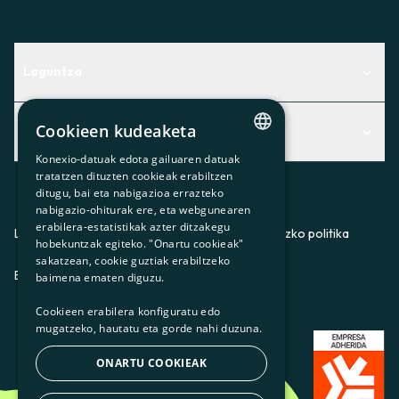
Laguntza
Centro de Ayuda
Cookieen kudeaketa
Albisteak
Aurkitu zerbitzurik egokiena zuretzat
Konexio-datuak edota gailuaren datuak
Albisteak
CATALAN
Contacto
tratatzen dituzten cookieak erabiltzen
ditugu, bai eta nabigazioa errazteko
SPANISH
Bazkideen txokoa
nabigazio-ohiturak ere, eta webgunearen
erabilera-estatistikak azter ditzakegu
GL
Prentsa
Lege-oharra
Pribatutasun-politika
Cookieei buruzko politika
hobekuntzak egiteko. "Onartu cookieak"
BASQUE
sakatzean, cookie guztiak erabiltzeko
Gurekin lan egin
ES
CA
GL
EU
baimena ematen diguzu.
Cookieen erabilera konfiguratu edo
mugatzeko, hautatu eta gorde nahi duzuna.
ONARTU COOKIEAK