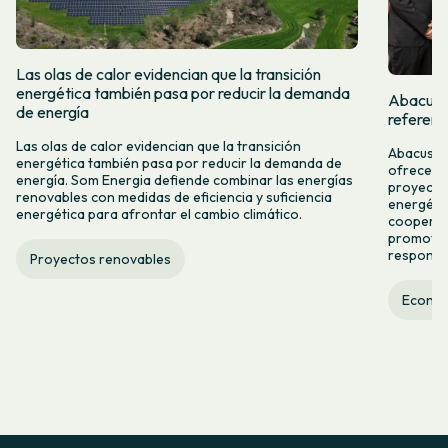
Las olas de calor evidencian que la transición
energética también pasa por reducir la demanda
Abacus y
de energía
referent
Las olas de calor evidencian que la transición
Abacus y 
energética también pasa por reducir la demanda de
ofrecer n
energía. Som Energia defiende combinar las energías
proyectos
renovables con medidas de eficiencia y suficiencia
energétic
energética para afrontar el cambio climático.
cooperac
promover
responsab
Proyectos renovables
Econom