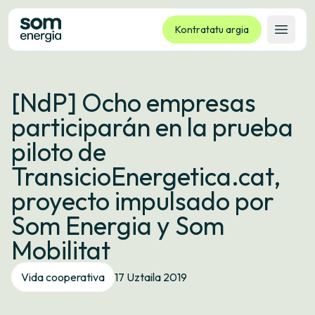
Kontratatu argia
Ireki 
Tarifak
[NdP] Ocho empresas
Zerbitzuak
participarán en la prueba
Enpresak
piloto de
Kooperatiba
TransicioEnergetica.cat,
Kontaktua
proyecto impulsado por
Izapideak
Som Energia y Som
Bulego Birtuala
Mobilitat
Hizkuntza:
EU
ES
CA
GL
Vida cooperativa
17 Uztaila 2019