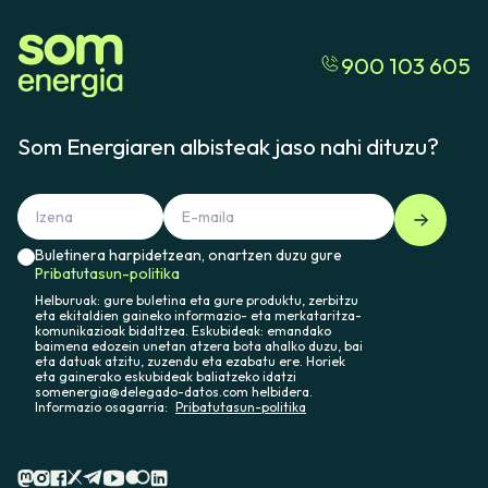
900 103 605
Som Energiaren albisteak jaso nahi dituzu?
Buletinera harpidetzean, onartzen duzu gure
Pribatutasun-politika
Helburuak: gure buletina eta gure produktu, zerbitzu
eta ekitaldien gaineko informazio- eta merkataritza-
komunikazioak bidaltzea. Eskubideak: emandako
baimena edozein unetan atzera bota ahalko duzu, bai
eta datuak atzitu, zuzendu eta ezabatu ere. Horiek
eta gainerako eskubideak baliatzeko idatzi
somenergia@delegado-datos.com helbidera.
Informazio osagarria:
Pribatutasun-politika