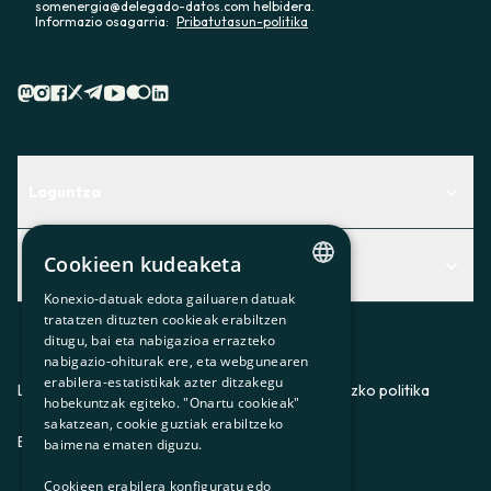
somenergia@delegado-datos.com helbidera.
Informazio osagarria:
Pribatutasun-politika
Laguntza
Centro de Ayuda
Cookieen kudeaketa
Albisteak
Aurkitu zerbitzurik egokiena zuretzat
Konexio-datuak edota gailuaren datuak
CATALAN
Albisteak
Contacto
tratatzen dituzten cookieak erabiltzen
ditugu, bai eta nabigazioa errazteko
SPANISH
Bazkideen txokoa
nabigazio-ohiturak ere, eta webgunearen
erabilera-estatistikak azter ditzakegu
GL
Prentsa
Lege-oharra
Pribatutasun-politika
Cookieei buruzko politika
hobekuntzak egiteko. "Onartu cookieak"
BASQUE
sakatzean, cookie guztiak erabiltzeko
Gurekin lan egin
ES
CA
GL
EU
baimena ematen diguzu.
Cookieen erabilera konfiguratu edo