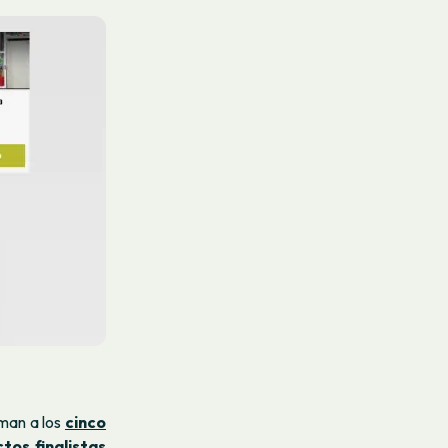
uman a los
cinco
tos finalistas