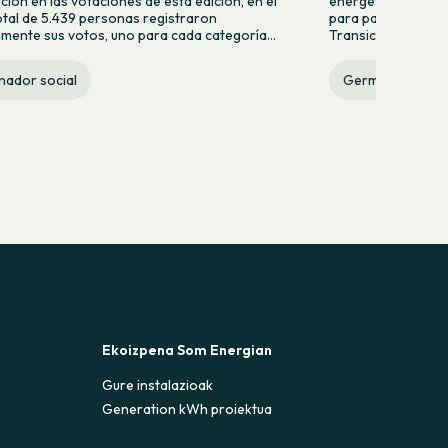
ación en las votaciones de esta edición, en el
energética. Del to
otal de 5.439 personas registraron
para participar, 12
mente sus votos, uno para cada categoría...
Transición Energétic
nador social
Germinador soci
Ekoizpena Som Energian
Gure instalazioak
Generation kWh proiektua