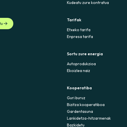
Kudeatu zure kontratua
Tarifak
tu
Etxeko tarifa
Enpresa tarifa
Sortu zure energia
Autoprodukzioa
Ekoizlea naiz
Kooperatiba
Guri buruz
Bizitza kooperatiboa
Gardentasuna
Lankidetza-hitzarmenak
Bazkidetu