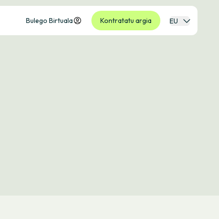
Bulego Birtuala
Kontratatu argia
EU