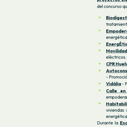
del concurso qu
Biodiges
tratamient
Empodera
energética
EnergÉti
Movilidad
eléctricos.
CPR Huel
Autocons
- Promoció
Vidàlia
- 
Calle en
empoderam
Habitabil
viviendas 
energética
Durante la
Es