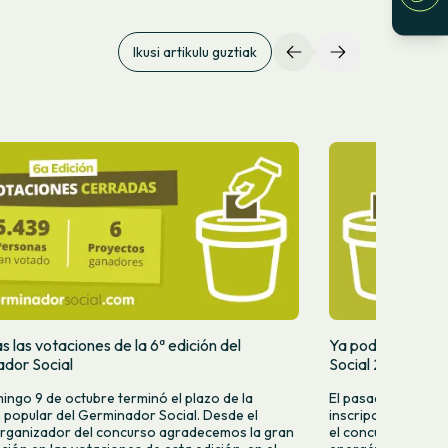
Ikusi artikulu guztiak
 las votaciones de la 6ª edición del
Ya podéis votar 
dor Social
Social 2022
ingo 9 de octubre terminó el plazo de la
El pasado mes de j
 popular del Germinador Social. Desde el
inscripciones de l
rganizador del concurso agradecemos la gran
el concurso de inn