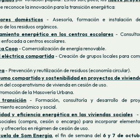
e reconoce la innovación para la transición energética:
tores domésticos
- Asesoría, formación e instalación d
o de los residuos orgánicos.
miento energético en los centros escolares
- Consultor
 enfocada a centros escolares.
ca Coop
- Comercialización de energía renovable.
 eléctrica compartida
- Creación de grupos locales para comp
va
- Prevención y reutilización de residuos (economía circular).
umo compartido y sostenibilidad en proyectos de viviend
n del cooperativismo de vivienda en cesión de uso.
Promoción de la
Masovería
Urbana.
 transición
- Formación, consultoría y desarrollo de pro
iento económico y social.
idad y eficiencia energética en las viviendas sociales
- 
sociales (compra, cesión o encargo) para incorporar elemento
 y ofrecerlos en régimen de cesión de uso.
cuela de Som Energia
,
el fin de semana del
6 y 7 de octub