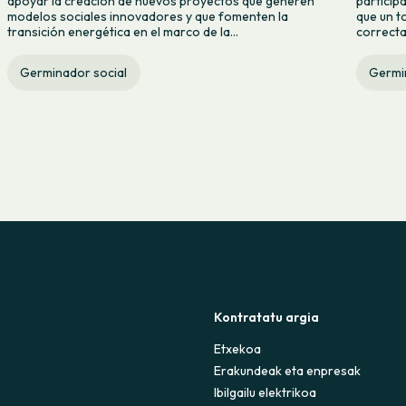
apoyar la creación de nuevos proyectos que generen
particip
modelos sociales innovadores y que fomenten la
que un t
transición energética en el marco de la...
correcta
Germinador social
Germi
Kontratatu argia
Etxekoa
Erakundeak eta enpresak
Ibilgailu elektrikoa