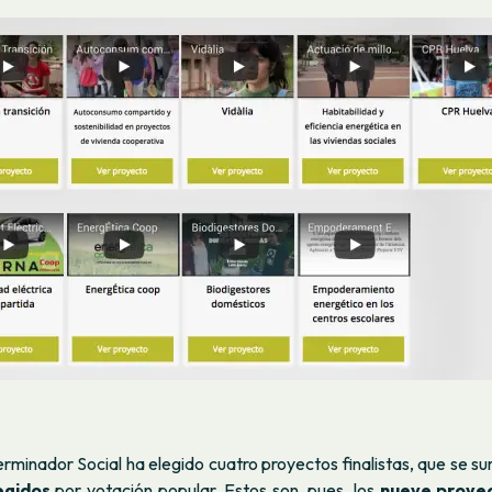
erminador Social ha elegido cuatro proyectos finalistas, que se s
egidos
por votación popular.
Estos son, pues, los
nueve proyec