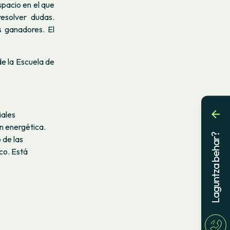
pacio en el que
resolver dudas.
s ganadores. El
de la Escuela de
iales
n energética.
Laguntza behar?
 de las
co. Está