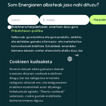
Som Energiaren albisteak jaso nahi dituzu?
Harpide
Buletinera harpidetzean, onartzen duzu gure
Pribatutasun-politika
Helburuak: gure buletina eta gure produktu, zerbitzu
eta ekitaldien gaineko informazio- eta merkataritza-
komunikazioak bidaltzea. Eskubideak: emandako
baimena edozein unetan atzera bota ahalko duzu, bai
eta datuak atzitu, zuzendu eta ezabatu ere. Horiek
eta gainerako eskubideak baliatzeko idatzi
Cookieen kudeaketa
somenergia@delegado-datos.com helbidera.
Informazio osagarria:
Pribatutasun-politika
Konexio-datuak edota gailuaren datuak
CATALAN
tratatzen dituzten cookieak erabiltzen
ditugu, bai eta nabigazioa errazteko
SPANISH
nabigazio-ohiturak ere, eta webgunearen
erabilera-estatistikak azter ditzakegu
GL
900 103 605
hobekuntzak egiteko. "Onartu cookieak"
BASQUE
sakatzean, cookie guztiak erabiltzeko
baimena ematen diguzu.