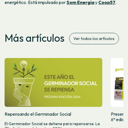
energético. Está impulsado por
Som Energia
y
Coop57
.
Más artículos
Ver todos los artículos
Repensando el Germinador Social
Presenta
6ª edici
El Germinador Social se detiene para repensarse. La