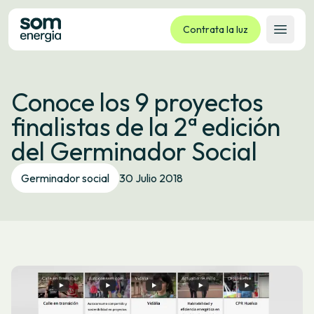
Contrata la luz
Abrir 
Tarifas
Conoce los 9 proyectos
Servicios
finalistas de la 2ª edición
Empresas
del Germinador Social
La cooperativa
Contacto
Germinador social
30 Julio 2018
Trámites
Oficina virtual
Idioma:
ES
CA
GL
EU