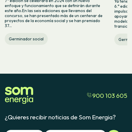
7ª edición se celebrará en 2024 con un nuevo
Ya tenemo
enfoque y funcionamiento que se definirán durante
6.ª edici
este año.En las seis ediciones que llevamos del
impulsam
concurso, se han presentado más de un centenar de
apoyar l
proyectos de la economía social y se han premiado
modelos 
37...
transició
Germinador social
Germin
900 103 605
¿Quieres recibir noticias de Som Energia?