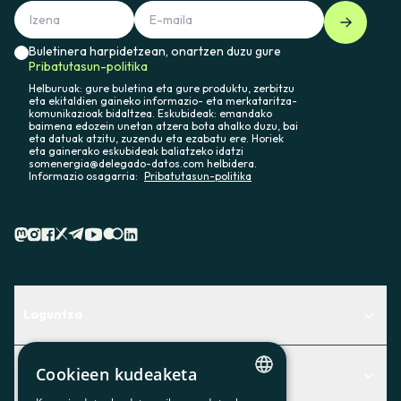
Buletinera harpidetzean, onartzen duzu gure
Pribatutasun-politika
Helburuak: gure buletina eta gure produktu, zerbitzu
eta ekitaldien gaineko informazio- eta merkataritza-
komunikazioak bidaltzea. Eskubideak: emandako
baimena edozein unetan atzera bota ahalko duzu, bai
eta datuak atzitu, zuzendu eta ezabatu ere. Horiek
eta gainerako eskubideak baliatzeko idatzi
somenergia@delegado-datos.com helbidera.
Informazio osagarria:
Pribatutasun-politika
Laguntza
Centro de Ayuda
Cookieen kudeaketa
Albisteak
Aurkitu zerbitzurik egokiena zuretzat