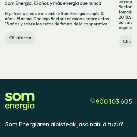
un repaso
Som Energia, 15 años y más energía que nunca
Rector (C
tomado en
El próximo mes de diciembre Som Energia cumple 15
2018:Segu
años. El actual Consejo Rector reflexiona sobre estos
estratégi
15 años y sobre los retos de futuro de la cooperativa.
objetivos.
CR informa
CR inf
900 103 605
Som Energiaren albisteak jaso nahi dituzu?