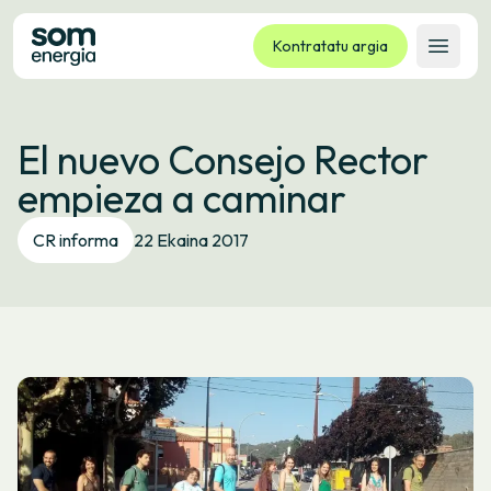
Kontratatu argia
Ireki 
Tarifak
El nuevo Consejo Rector
Zerbitzuak
empieza a caminar
Enpresak
Kooperatiba
CR informa
22 Ekaina 2017
Kontaktua
Izapideak
Bulego Birtuala
Hizkuntza:
EU
ES
CA
GL