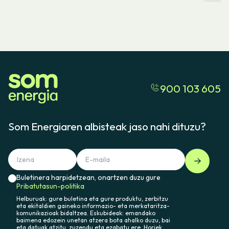
900 103 605
Som Energiaren albisteak jaso nahi dituzu?
Buletinera harpidetzean, onartzen duzu gure
Pribatutasun-politika
Helburuak: gure buletina eta gure produktu, zerbitzu
eta ekitaldien gaineko informazio- eta merkataritza-
komunikazioak bidaltzea. Eskubideak: emandako
baimena edozein unetan atzera bota ahalko duzu, bai
eta datuak atzitu, zuzendu eta ezabatu ere. Horiek