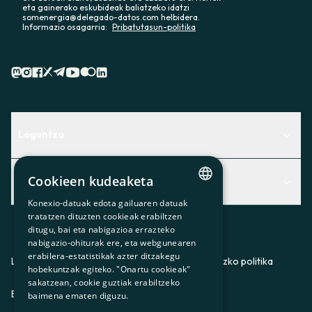
eta gainerako eskubideak baliatzeko idatzi
somenergia@delegado-datos.com helbidera.
Informazio osagarria:
Pribatutasun-politika
Laguntza
Centro de Ayuda
Cookieen kudeaketa
Albisteak
Aurkitu zerbitzurik egokiena zuretzat
Konexio-datuak edota gailuaren datuak
Albisteak
CATALAN
Contacto
tratatzen dituzten cookieak erabiltzen
ditugu, bai eta nabigazioa errazteko
SPANISH
Bazkideen txokoa
nabigazio-ohiturak ere, eta webgunearen
erabilera-estatistikak azter ditzakegu
GL
Prentsa
Lege-oharra
Pribatutasun-politika
Cookieei buruzko politika
hobekuntzak egiteko. "Onartu cookieak"
BASQUE
sakatzean, cookie guztiak erabiltzeko
Gurekin lan egin
ES
CA
GL
EU
baimena ematen diguzu.