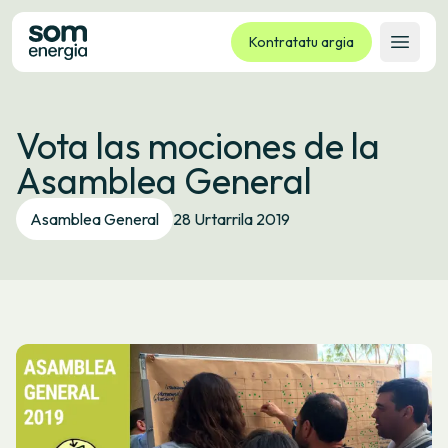
Kontratatu argia
Ireki 
Tarifak
Vota las mociones de la
Zerbitzuak
Asamblea General
Enpresak
Kooperatiba
Asamblea General
28 Urtarrila 2019
Kontaktua
Izapideak
Bulego Birtuala
Hizkuntza:
EU
ES
CA
GL