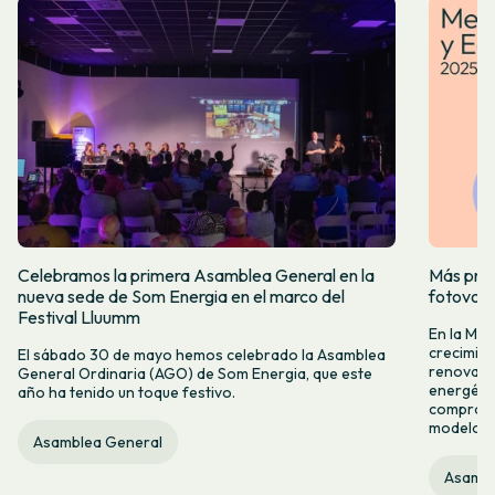
Celebramos la primera Asamblea General en la
Más prod
nueva sede de Som Energia en el marco del
fotovol
Festival Lluumm
En la Me
crecimie
El sábado 30 de mayo hemos celebrado la Asamblea
renovabl
General Ordinaria (AGO) de Som Energia, que este
energétic
año ha tenido un toque festivo.
compromis
modelo c
Asamblea General
Asambl