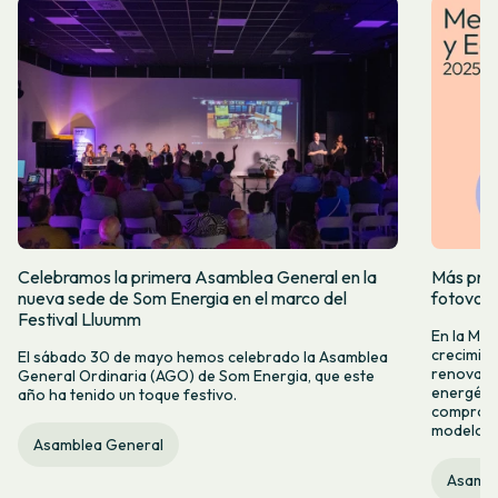
Celebramos la primera Asamblea General en la
Más prod
nueva sede de Som Energia en el marco del
fotovol
Festival Lluumm
En la Me
crecimie
El sábado 30 de mayo hemos celebrado la Asamblea
renovabl
General Ordinaria (AGO) de Som Energia, que este
energétic
año ha tenido un toque festivo.
compromis
modelo c
Asamblea General
Asambl