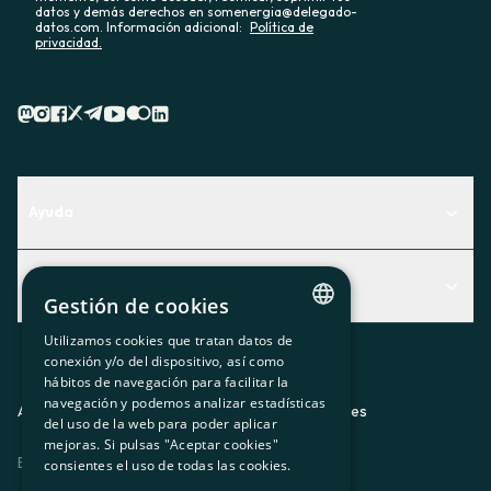
datos y demás derechos en somenergia@delegado-
datos.com. Información adicional:
Política de
privacidad.
Ayuda
Centro de Ayuda
Actualidad
Descubre qué servicio te encaja mejor
Gestión de cookies
Actualidad
Contacto
Utilizamos cookies que tratan datos de
CATALAN
conexión y/o del dispositivo, así como
El rincón de la socia
hábitos de navegación para facilitar la
SPANISH
navegación y podemos analizar estadísticas
Prensa
Aviso legal
Política de privacidad
Política de cookies
del uso de la web para poder aplicar
GL
mejoras. Si pulsas "Aceptar cookies"
Trabaja con nosotros
ES
CA
GL
EU
BASQUE
consientes el uso de todas las cookies.