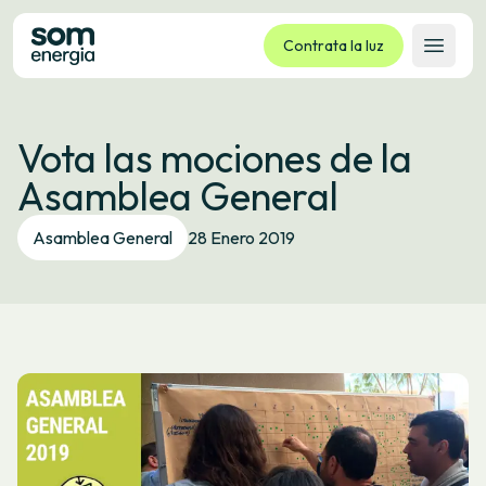
Contrata la luz
Abrir 
Tarifas
Vota las mociones de la
Servicios
Asamblea General
Empresas
La cooperativa
Asamblea General
28 Enero 2019
Contacto
Trámites
Oficina virtual
Idioma:
ES
CA
GL
EU