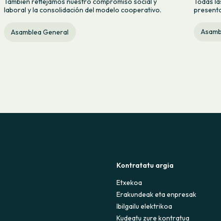
Todas la
También reflejamos nuestro compromiso social y
presenta
laboral y la consolidación del modelo cooperativo.
Asamb
Asamblea General
Kontratatu argia
Etxekoa
Erakundeak eta enpresak
Ibilgailu elektrikoa
Kudeatu zure kontratua