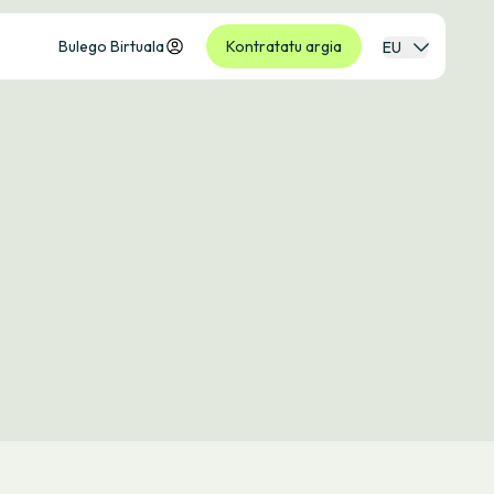
Bulego Birtuala
Kontratatu argia
EU