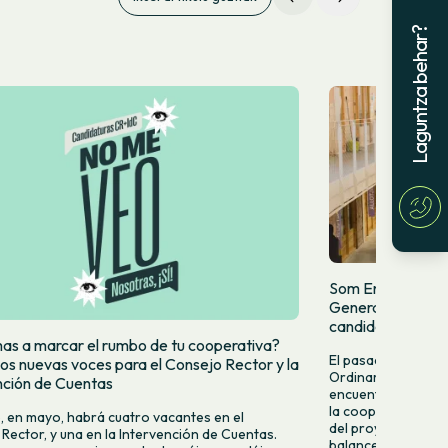
Laguntza behar?
Som Energia cele
General en Barcel
candidaturas al 
mas a marcar el rumbo de tu cooperativa?
El pasado 31 de ma
s nuevas voces para el Consejo Rector y la
Ordinaria de Som E
nción de Cuentas
encuentro y toma d
la cooperativa par
, en mayo, habrá cuatro vacantes en el
del proyecto colec
Rector, y una en la Intervención de Cuentas.
balance del último 