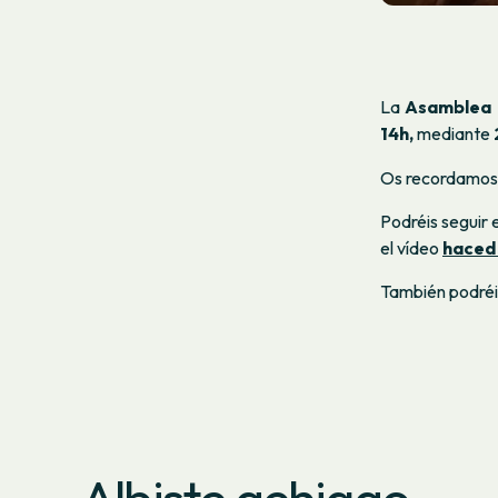
La
Asamblea 
14h,
mediante
Os recordamos
Podréis seguir 
el vídeo
haced 
También podréi
Albiste gehiago