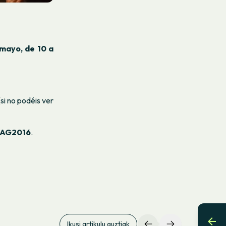
mayo, de 10 a
si no podéis ver
AG2016
.
Ikusi artikulu guztiak