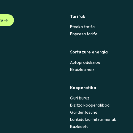
Tarifak
tu
Etxeko tarifa
Enpresa tarifa
Sortu zure energia
Autoprodukzioa
Ekoizlea naiz
Kooperatiba
Guri buruz
Bizitza kooperatiboa
Gardentasuna
Lankidetza-hitzarmenak
Bazkidetu