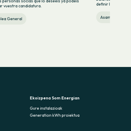
s personas socias que lo deseéis ya podéis
definir las priorid
r vuestra candidatura.
Asamblea Gener
lea General
Ekoizpena Som Energian
Gure instalazioak
Generation kWh proiektua