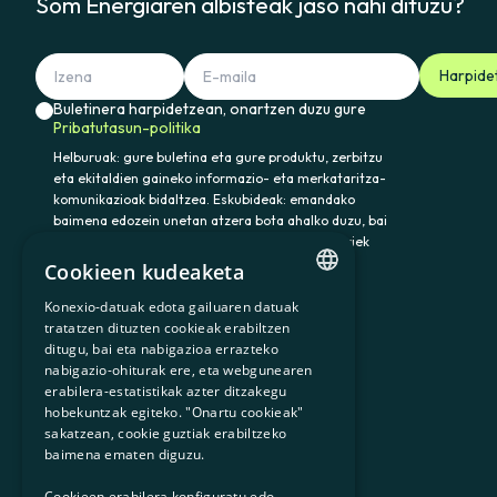
Som Energiaren albisteak jaso nahi dituzu?
Harpide
Buletinera harpidetzean, onartzen duzu gure
Pribatutasun-politika
Helburuak: gure buletina eta gure produktu, zerbitzu
eta ekitaldien gaineko informazio- eta merkataritza-
komunikazioak bidaltzea. Eskubideak: emandako
baimena edozein unetan atzera bota ahalko duzu, bai
eta datuak atzitu, zuzendu eta ezabatu ere. Horiek
eta gainerako eskubideak baliatzeko idatzi
Cookieen kudeaketa
somenergia@delegado-datos.com helbidera.
Informazio osagarria:
Pribatutasun-politika
Konexio-datuak edota gailuaren datuak
CATALAN
tratatzen dituzten cookieak erabiltzen
ditugu, bai eta nabigazioa errazteko
SPANISH
nabigazio-ohiturak ere, eta webgunearen
erabilera-estatistikak azter ditzakegu
GL
900 103 605
hobekuntzak egiteko. "Onartu cookieak"
BASQUE
sakatzean, cookie guztiak erabiltzeko
baimena ematen diguzu.
Cookieen erabilera konfiguratu edo