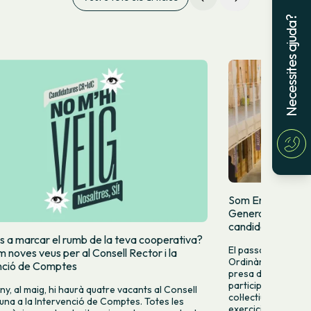
Necessites ajuda?
Som Energia cele
General a Barcelo
candidatures al C
s a marcar el rumb de la teva cooperativa?
El passat 31 de mai
noves veus per al Consell Rector i la
Ordinària de Som En
nció de Comptes
presa de decisions
participa de maner
ny, al maig, hi haurà quatre vacants al Consell
col·lectiu. És un m
i una a la Intervenció de Comptes. Totes les
exercici, aprovar e