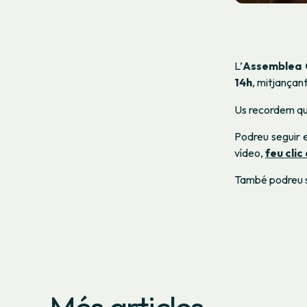
L’
Assemblea 
14h
, mitjançan
Us recordem q
Podreu seguir e
vídeo,
feu clic
També podreu s
Més articles