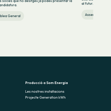
 sòcies que ho desitgeu ja podeu presentar la
al futur.
andidatura.
Assemblea Gene
blea General
Producció a Som Energia
Les nostres instal·lacions
Projecte Generation kWh