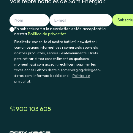
Vols rebre notícies de Som Energia?
Subscri
En subscriure't a la newsletter estàs acceptant la
nostra
Política de privacitat.
Finalitats: enviar-te el nostre butlletí, newsletter, i
comunicacions informatives i comercials sobre els
nostres productes, serveis i esdeveniments. Drets:
pots retirar el teu consentiment en qualsevol
moment, així com accedir, rectificar i suprimir les
teves dades i altres drets a somenergia@delegado-
datos.com. Informació addicional:
Política de
privacitat.
900 103 605