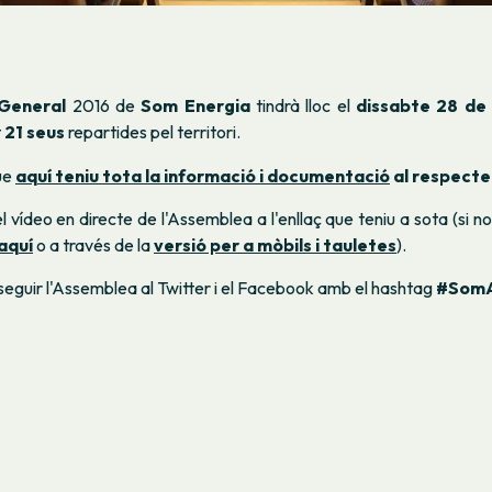
General
2016 de
Som Energia
tindrà lloc el
dissabte 28 de 
t
21 seus
repartides pel territori.
ue
aquí teniu tota la informació i documentació
al respecte
l vídeo en directe de l'Assemblea a l'enllaç que teniu a sota (si n
 aquí
o a través de la
versió per a mòbils i tauletes
).
eguir l'Assemblea al Twitter i el Facebook amb el hashtag
#Som