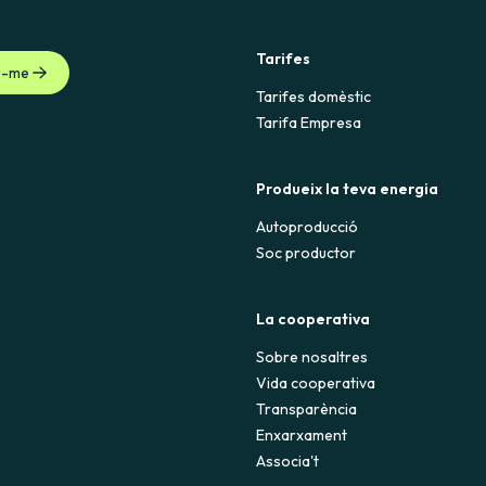
Tarifes
u-me
Tarifes domèstic
Tarifa Empresa
Produeix la teva energia
Autoproducció
Soc productor
La cooperativa
Sobre nosaltres
Vida cooperativa
Transparència
Enxarxament
Associa't