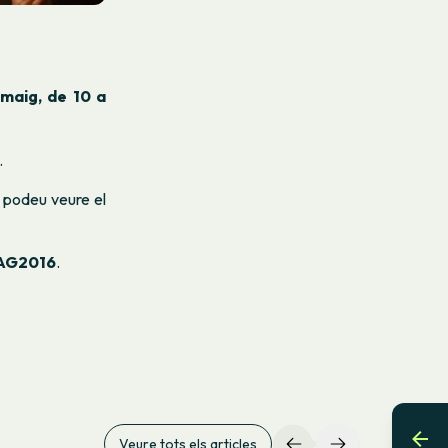
maig, de 10 a
.
o podeu veure el
AG2016
.
Veure tots els articles