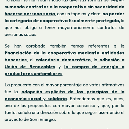
sumando contratos a la cooperativa sin necesidad de
hacerse persona socia
, con un tope muy claro:
no perder
la categoría de cooperativa fiscalmente protegida,
lo
que nos obliga a tener mayoritariamente contratos de
personas socias.
Se han aprobado también temas referentes a la
financiación de la cooperativa mediante entidades
bancarias
, el
calendario democrático
, la
adhesión a
Unión de
Renovables
y
la compra de energía a
productores unifamiliares
.
La propuesta con el mayor porcentaje de votos afirmativos
fue la
adopción explícita de los principios de la
economía social y solidaria
. Entendemos que es, pues,
una de las propuestas con mayor consenso y que, por lo
tanto, señala una dirección sobre la que seguir asentando el
proyecto de Som Energia.