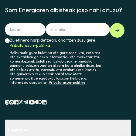
Som Energiaren albisteak jaso nahi dituzu?
Buletinera harpidetzean, onartzen duzu gure
Pribatutasun-politika
Helburuak: gure buletina eta gure produktu, zerbitzu
eta ekitaldien gaineko informazio- eta merkataritza-
komunikazioak bidaltzea. Eskubideak: emandako
baimena edozein unetan atzera bota ahalko duzu, bai
eta datuak atzitu, zuzendu eta ezabatu ere. Horiek
eta gainerako eskubideak baliatzeko idatzi
somenergia@delegado-datos.com helbidera.
Informazio osagarria:
Pribatutasun-politika
Laguntza