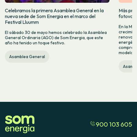
Celebramos la primera Asamblea General en la
Más prod
nueva sede de Som Energia en el marco del
fotovol
Festival Lluumm
En la Me
crecimie
El sábado 30 de mayo hemos celebrado la Asamblea
renovabl
General Ordinaria (AGO) de Som Energia, que este
energétic
año ha tenido un toque festivo.
compromis
modelo c
Asamblea General
Asambl
900 103 605