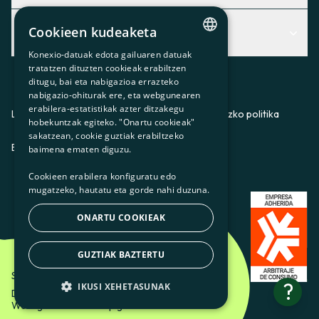
Centro de Ayuda
Cookieen kudeaketa
Albisteak
Aurkitu zerbitzurik egokiena zuretzat
Konexio-datuak edota gailuaren datuak
Albisteak
CATALAN
Contacto
tratatzen dituzten cookieak erabiltzen
ditugu, bai eta nabigazioa errazteko
SPANISH
Bazkideen txokoa
nabigazio-ohiturak ere, eta webgunearen
erabilera-estatistikak azter ditzakegu
GL
Prentsa
Lege-oharra
Pribatutasun-politika
Cookieei buruzko politika
hobekuntzak egiteko. "Onartu cookieak"
BASQUE
sakatzean, cookie guztiak erabiltzeko
Gurekin lan egin
ES
CA
GL
EU
baimena ematen diguzu.
Cookieen erabilera konfiguratu edo
mugatzeko, hautatu eta gorde nahi duzuna.
ONARTU COOKIEAK
GUZTIAK BAZTERTU
Som Energia SCCL - 2026
?
IKUSI XEHETASUNAK
Diseinatzailea: Etéreo Design.
Web-garatzailea: Utopig Studio
OINARRIZKOAK