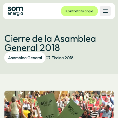
Kontratatu argia
Ireki 
Tarifak
Cierre de la Asamblea
Zerbitzuak
General 2018
Enpresak
Kooperatiba
Asamblea General
07 Ekaina 2018
Kontaktua
Izapideak
Bulego Birtuala
Hizkuntza:
EU
ES
CA
GL