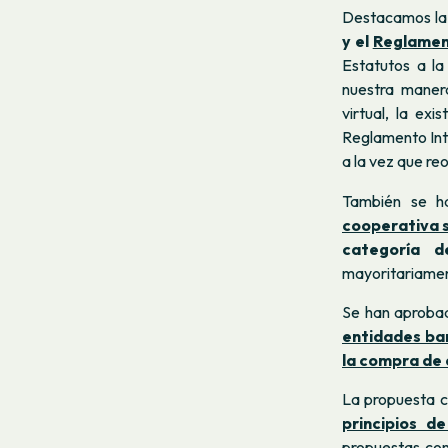
Destacamos l
y el
Reglamen
Estatutos a l
nuestra maner
virtual, la ex
Reglamento Inte
a la vez que re
También se h
cooperativa s
categoría d
mayoritariamen
Se han aproba
entidades ba
la compra de 
La propuesta c
principios d
propuestas con