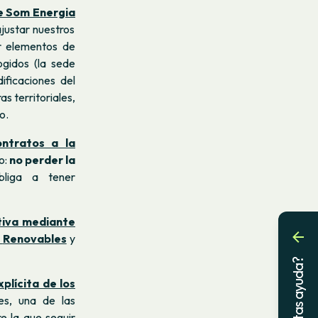
e Som Energia
justar nuestros
r elementos de
gidos (la sede
ificaciones del
s territoriales,
o.
ntratos a la
o:
no perder la
liga a tener
ativa mediante
Renovables
y
¿Necesitas ayuda?
plícita de los
es, una de las
e la que seguir