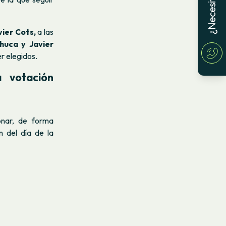
vier Cots,
a las
huca y Javier
r elegidos.
a votación
nar, de forma
n del día de la