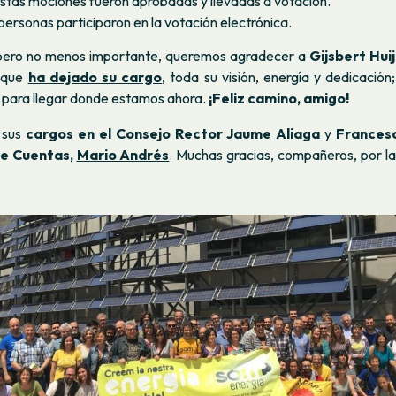
estas mociones fueron aprobadas y llevadas a votación.
personas participaron en la votación electrónica.
 pero no menos importante, queremos agradecer a
Gijsbert Huij
a que
ha dejado su cargo
, toda su visión, energía y dedicación
s para llegar donde estamos ahora.
¡Feliz camino, amigo!
 sus
cargos en el Consejo Rector Jaume Aliaga
y
Francesc
de Cuentas,
Mario Andrés
. Muchas gracias, compañeros, por la