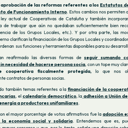
a
aprobación de las reformas referentes a los
Estatutos d
to de Funcionamiento Interno
.
Estos cambios nos permiten a
a ley actual de Cooperativas de Cataluña y también incorpora
a de trabajar que aún no quedaban suficientemente bien reco
istencia de los Grupos Locales, etc.). Y por otra parte, las mod
rno clarifican la financiación de los Grupos Locales y coordinadora
ordenan sus funciones y herramientas disponibles para su desarroll
an reafirmado las diversas formas de
seguir sumando co
in necesidad de hacerse persona socia
, con un tope muy clar
e cooperativa fiscalmente protegida,
lo
que nos ob
te contratos de personas socias.
do también temas referentes a la
financiación de la cooper
ncarias
, el
calendario democrático
, la
adhesión a Unión de
energía a productores unifamiliares
.
on el mayor porcentaje de votos afirmativos fue la
adopción ex
e la economía social y solidaria
. Entendemos que es, pu
 mayor consenso y que, por lo tanto, señala una dirección sobr