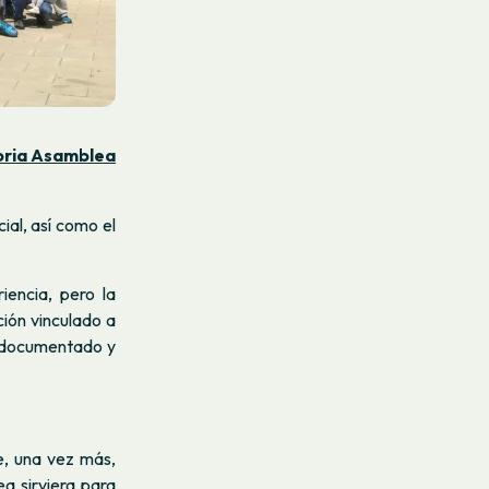
ria Asamblea
ial, así como el
iencia, pero la
ción vinculado a
s documentado y
e, una vez más,
ea sirviera para