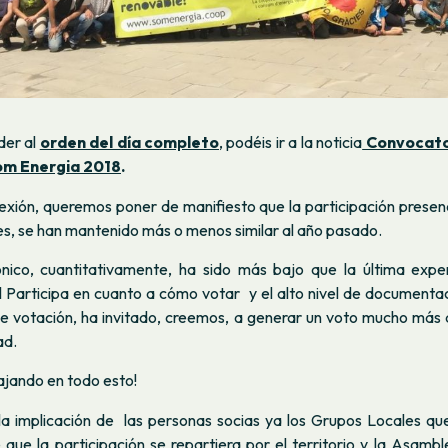
der al
orden del día completo
, podéis ir a la noticia
Convocato
om Energia 2018
.
xión, queremos poner de manifiesto que la participación presenc
s, se han mantenido más o menos similar al año pasado.
ónico, cuantitativamente, ha sido más bajo que la última exper
l Participa en cuanto a cómo votar y el alto nivel de documenta
e votación, ha invitado, creemos, a generar un voto mucho má
ad.
ajando en todo esto!
 implicación de las personas socias ya los Grupos Locales qu
e que la participación se repartiera por el territorio y la Asambl