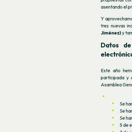
asentando el p
Y aprovechamos
tres nuevas in
Jiménez)
y ta
Datos de 
electrónic
Este año hem
participada y
Asamblea Gener
Se han
Se ha
Se ha
5 de e