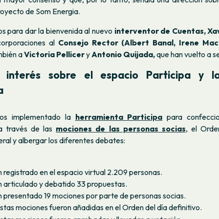
royecto de Som Energia.
 para dar la bienvenida al nuevo
interventor de Cuentas, Xa
corporaciones al
Consejo Rector (Albert Banal, Irene Mac
mbién a
Victoria Pellicer
y
Antonio Quijada,
que han vuelto a se
interés sobre el espacio Participa y l
a
os implementado la
herramienta Participa
para confeccio
 a través de las
mociones de las personas socias
, el Orde
al y albergar los diferentes debates:
 registrado en el espacio virtual 2.209 personas.
n articulado y debatido 33 propuestas.
n presentado 19 mociones por parte de personas socias.
stas mociones fueron añadidas en el Orden del día definitivo.