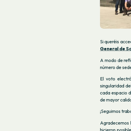
Si queréis acce
General de S
A modo de refle
número de sede
El voto electr
singularidad de
cada espacio d
de mayor calid
¡Seguimos trab
Agradecemos la
hicieron posibl