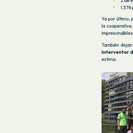
2 de 
1.378 
Ya por último,
la cooperativ
imprescindible
También dejan
Interventor 
estima.