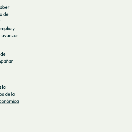
haber
to de
r
mplia y
 y avanzar
 de
ompañar
 la
os de la
económica