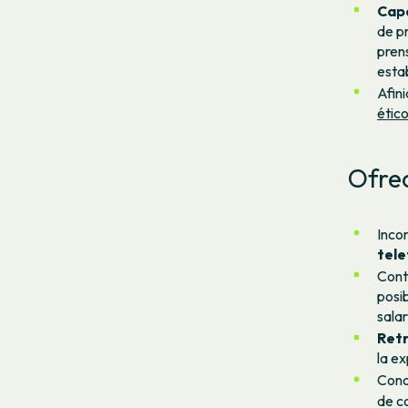
Capa
de p
pren
esta
Afin
étic
Ofre
Inco
tele
Cont
posi
salar
Retr
la e
Cono
de c