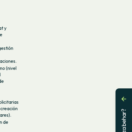
at y
te
gestión
aciones.
no (nivel
d
de
licitarias
 creación
Laguntza behar?
ares).
n de