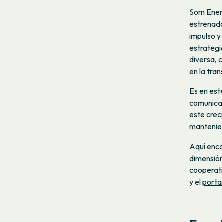
Som Energ
estrenado
impulso y
estrategi
diversa, 
en la tra
Es en est
comunicac
este crec
mantenien
Aquí enco
dimensión
cooperat
y el
porta