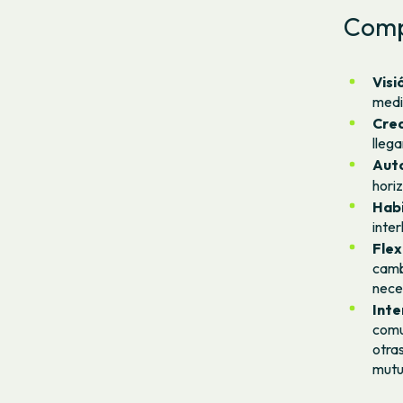
Comp
Visi
medi
Crea
lleg
Auto
horiz
Habi
inter
Flex
camb
nece
Inte
comu
otras
mutu