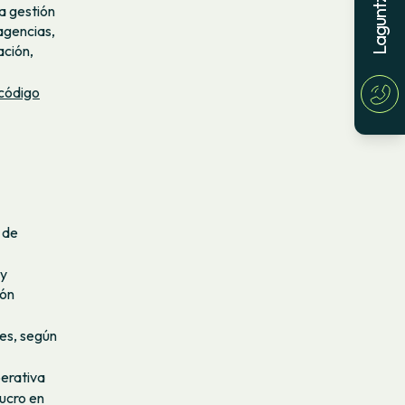
a gestión
agencias,
ación,
código
 de
 y
ión
es, según
erativa
lucro en