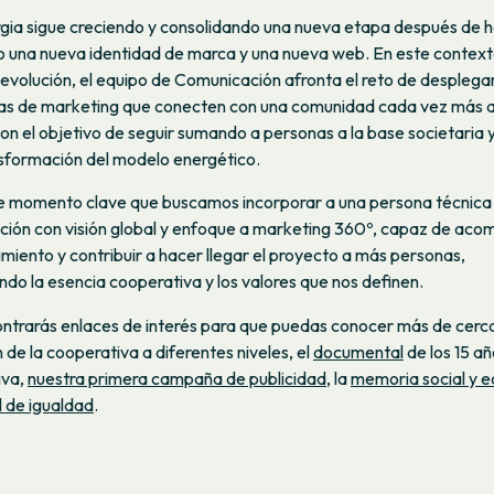
ia sigue creciendo y consolidando una nueva etapa después de 
 una nueva identidad de marca y una nueva web. En este contex
 evolución, el equipo de Comunicación afronta el reto de desplega
as de marketing que conecten con una comunidad cada vez más a
con el objetivo de seguir sumando a personas a la base societaria
nsformación del modelo energético.
e momento clave que buscamos incorporar a una persona técnica
ión con visión global y enfoque a marketing 360º, capaz de ac
imiento y contribuir a hacer llegar el proyecto a más personas,
do la esencia cooperativa y los valores que nos definen.
ntrarás enlaces de interés para que puedas conocer más de cerca
 de la cooperativa a diferentes niveles, el
documental
de los 15 añ
iva,
nuestra primera campaña de publicidad
, la
memoria social y 
l de igualdad
.