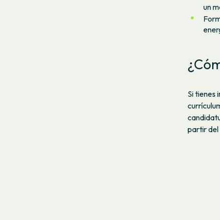
un m
Form
energ
¿Cóm
Si tienes
currículu
candidat
partir de