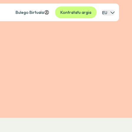
Bulego Birtuala
Kontratatu argia
EU