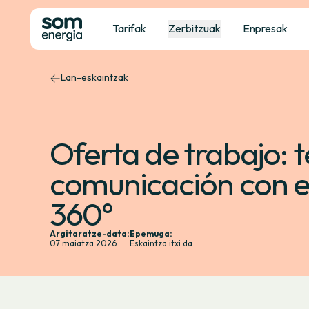
Tarifak
Zerbitzuak
Enpresak
Lan-eskaintzak
Oferta de trabajo: 
comunicación con e
360º
Argitaratze-data:
Epemuga:
07 maiatza 2026
Eskaintza itxi da