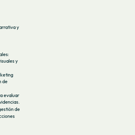
arrativa y
ales:
isuales y
rketing
n de
ra evaluar
videncias.
gestión de
acciones