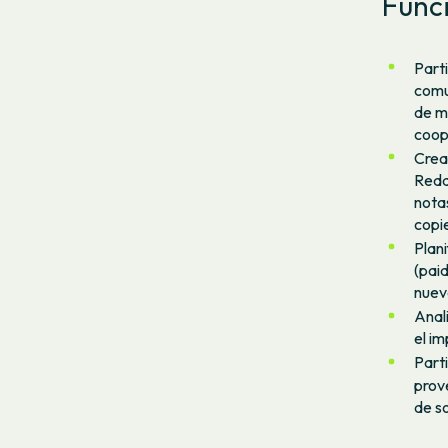
Func
Parti
comun
de ma
coop
Crea
Reda
notas
copie
Plan
(pai
nueva
Anal
el i
Parti
prov
de s