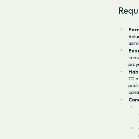
Requi
For
Rela
asimi
Expe
comu
proy
Habi
C2 o
publi
canal
Cono