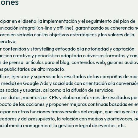
iones
cipar en el diseño, la implementación y el seguimiento del plan de
icación integral (on-line y off-line), garantizando su coherencia n
rca en sintonía con los objetivos estratégicos y los valores de la
erativa.
r contenidos y storytelling enfocado a la notoriedad y captación.
cción creativa y periodística adaptada a diversos formatos y can
 de prensa, artículos para el blog, contenidos web, guiones audiov
s publicitarios de alto impacto.
ificar, ejecutar y supervisar los resultados de las campañas de ma
d media) en Google Ads y social ads con orientación a la conversió
s socias y usuarias, así como a la difusión de servicios.
izar datos, monitorizar KPIs y elaborar informes de resultados pa
mpacto de las acciones y proponer mejoras continuas basadas en e
cipar en otras funciones transversales del equipo, que incluyen la 
eedores y del presupuesto, la relación con medios y portavoces, 
ocial media management, la gestión integral de eventos, etc.