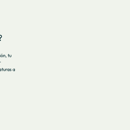
?
ón, tu
r
aturas a