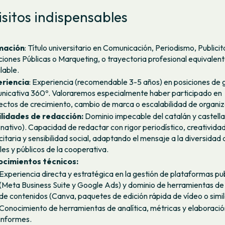
sitos indispensables
mación
: Título universitario en Comunicación, Periodismo, Publicit
ciones Públicas o Marqueting, o trayectoria profesional equivalen
lable.
riencia
: Experiencia (recomendable 3-5 años) en posiciones de 
nicativa 360º. Valoraremos especialmente haber participado en
ectos de crecimiento, cambio de marca o escalabilidad de organiz
lidades de redacción:
Dominio impecable del catalán y castella
 nativo). Capacidad de redactar con rigor periodístico, creativida
citaria y sensibilidad social, adaptando el mensaje a la diversidad 
es y públicos de la cooperativa.
cimientos técnicos:
Experiencia directa y estratégica en la gestión de plataformas pub
(Meta Business Suite y Google Ads) y dominio de herramientas de
de contenidos (Canva, paquetes de edición rápida de vídeo o simil
Conocimiento de herramientas de analítica, métricas y elaboració
informes.