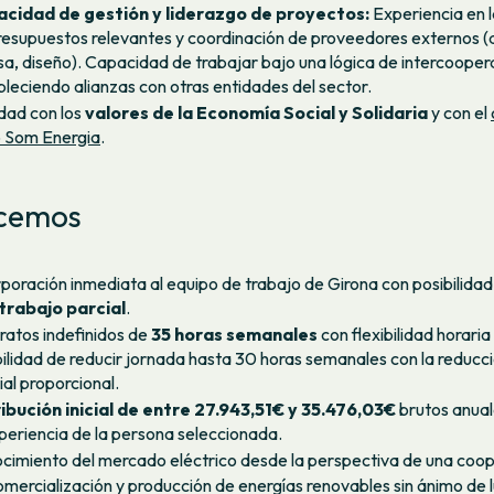
cidad de gestión y liderazgo de proyectos:
Experiencia en l
resupuestos relevantes y coordinación de proveedores externos (
sa, diseño). Capacidad de trabajar bajo una lógica de intercooper
bleciendo alianzas con otras entidades del sector.
idad con los
valores de la Economía Social y Solidaria
y con el
o Som Energia
.
cemos
rporación inmediata al equipo de trabajo de Girona con posibilidad
trabajo parcial
.
ratos indefinidos de
35 horas semanales
con flexibilidad horaria
bilidad de reducir jornada hasta 30 horas semanales con la reducc
ial proporcional.
ibución
inicial de entre 27.943,51€ y 35.476,03€
brutos anual
xperiencia de la persona seleccionada.
cimiento del mercado eléctrico desde la perspectiva de una coop
omercialización y producción de energías renovables sin ánimo de 