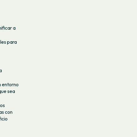
ificar a
les para
a
n entorno
que sea
tos
as con
icio