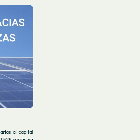
rias al capital
1.529 socias ya