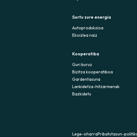
Sortu zure energia
Autoprodukzioa
Ekoizlea naiz
Kooperatiba
Guri buruz
Bizitza kooperatiboa
Gardentasuna
Lankidetza-hitzarmenak
Bazkidetu
Lege-oharra
Pribatutasun-politik