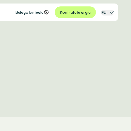
Bulego Birtuala
Kontratatu argia
EU