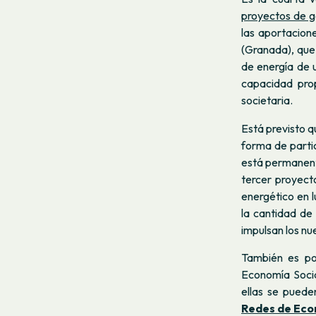
proyectos de g
las aportacion
(Granada), que
de energía de 
capacidad pro
societaria.
Está previsto q
forma de parti
está permanent
tercer proyect
energético en l
la cantidad de 
impulsan los n
También es po
Economía Socia
ellas se puede
Redes de Econ