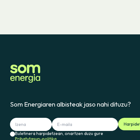
Som Energiaren albisteak jaso nahi dituzu?
Harpide
Buletinera harpidetzean, onartzen duzu gure
Pribatutasun-politika