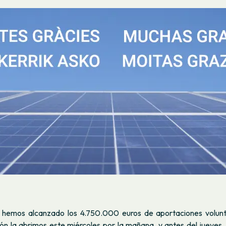
, hemos alcanzado los 4.750.000 euros de aportaciones volunta
ón la abrimos
este miércoles por la mañana, y antes del jueves, 