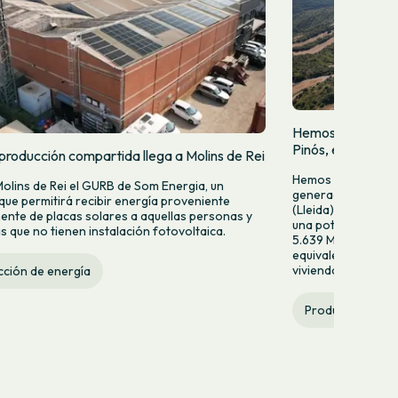
Hemos puesto en 
Pinós, en Tiurana 
producción compartida llega a Molins de Rei
Hemos puesto en f
Molins de Rei el GURB de Som Energia, un
generación fotovol
 que permitirá recibir energía proveniente
(Lleida). Esta nuev
ente de placas solares a aquellas personas y
una potencia de 2
 que no tienen instalación fotovoltaica.
5.639 MWh anuales
equivalente al con
viviendas al año.
ción de energía
Producción de e