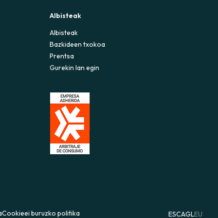
Albisteak
Albisteak
Bazkideen txokoa
Prentsa
Gurekin lan egin
a
Cookieei buruzko politika
ES
CA
GL
EU