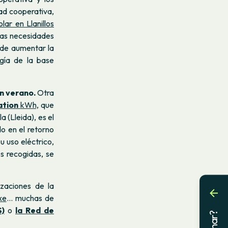
ad cooperativa,
olar en Llanillos
las necesidades
 de aumentar la
gía de la base
en verano.
Otra
ation
kWh,
que
a (Lleida), es el
o en el retorno
u uso eléctrico,
es recogidas, se
zaciones de la
xe
… muchas de
S)
o
la Red de