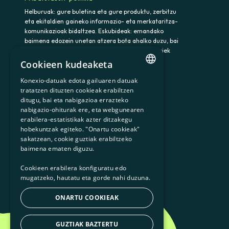
Helburuak: gure buletina eta gure produktu, zerbitzu
eta ekitaldien gaineko informazio- eta merkataritza-
komunikazioak bidaltzea. Eskubideak: emandako
baimena edozein unetan atzera bota ahalko duzu, bai
eta datuak atzitu, zuzendu eta ezabatu ere. Horiek
eta gainerako eskubideak baliatzeko idatzi
Cookieen kudeaketa
somenergia@delegado-datos.com helbidera.
Informazio osagarria:
Pribatutasun-politika
Konexio-datuak edota gailuaren datuak
CATALAN
tratatzen dituzten cookieak erabiltzen
ditugu, bai eta nabigazioa errazteko
SPANISH
nabigazio-ohiturak ere, eta webgunearen
erabilera-estatistikak azter ditzakegu
GL
900 103 605
hobekuntzak egiteko. "Onartu cookieak"
BASQUE
sakatzean, cookie guztiak erabiltzeko
baimena ematen diguzu.
Cookieen erabilera konfiguratu edo
mugatzeko, hautatu eta gorde nahi duzuna.
ONARTU COOKIEAK
GUZTIAK BAZTERTU