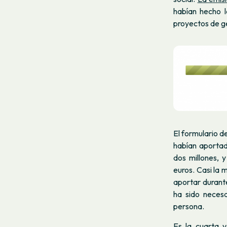
habían hecho l
proyectos de g
El formulario d
habían aportad
dos millones, 
euros. Casi la
aportar durant
ha sido necesa
persona.
Es la cuarta v