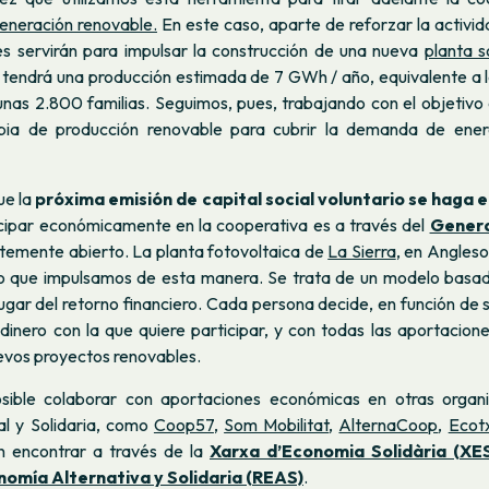
eneración renovable.
En este caso, aparte de reforzar la activid
es servirán para impulsar la construcción de una nueva
planta s
 tendrá una producción estimada de 7 GWh / año, equivalente a 
unas 2.800 familias. Seguimos, pues, trabajando con el objetivo
pia de producción renovable para cubrir la demanda de ener
ue la
próxima emisión de capital social voluntario se haga 
cipar económicamente en la cooperativa es a través del
Gener
emente abierto. La planta fotovoltaica de
La Sierra
, en Anglesol
o que impulsamos de esta manera. Se trata de un modelo basad
ugar del retorno financiero. Cada persona decide, en función de s
dinero con la que quiere participar, y con todas las aportacion
uevos proyectos renovables.
sible colaborar con aportaciones económicas en otras organi
l y Solidaria, como
Coop57
,
Som Mobilitat
,
AlternaCoop
,
Ecot
n encontrar a través de la
Xarxa d’Economia Solidària (XE
omía Alternativa y Solidaria (REAS)
.