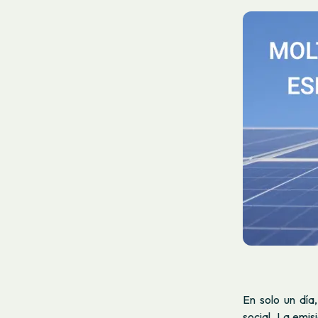
En solo un día
social.
La emisi