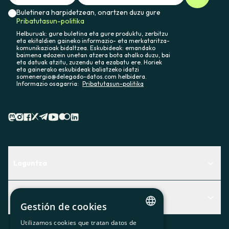
Buletinera harpidetzean, onartzen duzu gure
Pribatutasun-politika
Helburuak: gure buletina eta gure produktu, zerbitzu
eta ekitaldien gaineko informazio- eta merkataritza-
komunikazioak bidaltzea. Eskubideak: emandako
baimena edozein unetan atzera bota ahalko duzu, bai
eta datuak atzitu, zuzendu eta ezabatu ere. Horiek
eta gainerako eskubideak baliatzeko idatzi
somenergia@delegado-datos.com helbidera.
Informazio osagarria:
Pribatutasun-politika
Laguntza
Centro de Ayuda
Albisteak
Aurkitu zerbitzurik egokiena zuretzat
Gestión de cookies
Albisteak
Contacto
Utilizamos cookies que tratan datos de
CATALAN