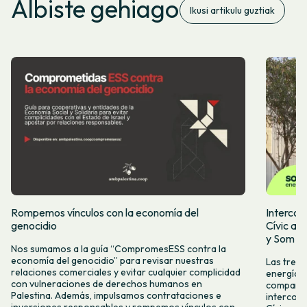
Albiste gehiago
Ikusi artikulu guztiak
Rompemos vínculos con la economía del
Intercoo
genocidio
Cívic ap
y Som Mo
Nos sumamos a la guía “CompromesESS contra la
economía del genocidio” para revisar nuestras
Las tres 
relaciones comerciales y evitar cualquier complicidad
energía, 
con vulneraciones de derechos humanos en
compartid
Palestina. Además, impulsamos contrataciones e
intercoo