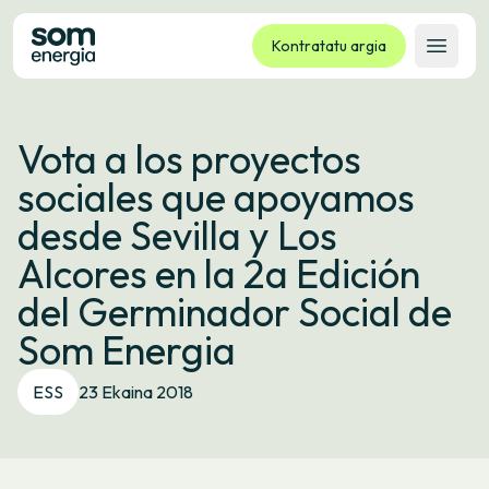
Kontratatu argia
Ireki 
Tarifak
Vota a los proyectos
Zerbitzuak
sociales que apoyamos
Enpresak
desde Sevilla y Los
Kooperatiba
Alcores en la 2a Edición
Kontaktua
del Germinador Social de
Izapideak
Som Energia
Bulego Birtuala
ESS
23 Ekaina 2018
Hizkuntza:
EU
ES
CA
GL